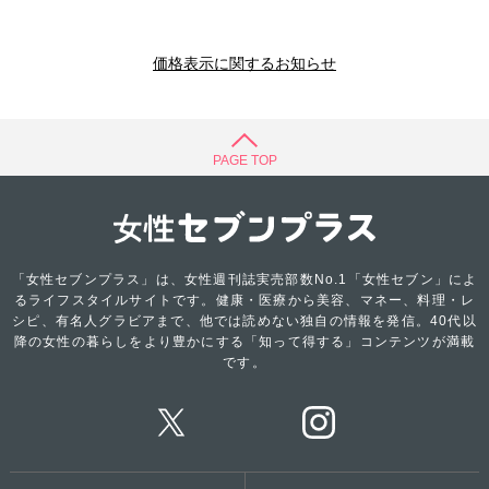
価格表示に関するお知らせ
PAGE TOP
「女性セブンプラス」は、女性週刊誌実売部数No.1「女性セブン」によ
るライフスタイルサイトです。健康・医療から美容、マネー、料理・レ
シピ、有名人グラビアまで、他では読めない独自の情報を発信。40代以
降の女性の暮らしをより豊かにする「知って得する」コンテンツが満載
です。