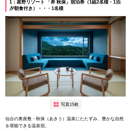
1：星野リゾート 「界 秋保」宿泊券（1組2名様・1泊
夕朝食付き）・・・1名様
写真15枚
仙台の奥座敷・秋保（あきう）温泉にたたずみ、豊かな自然
を堪能できる温泉宿。