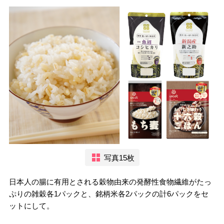
写真15枚
日本人の腸に有用とされる穀物由来の発酵性食物繊維がたっ
ぷりの雑穀各1パックと、銘柄米各2パックの計6パックをセ
ットにして。