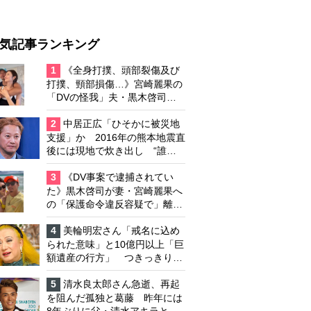
気記事ランキング
1
《全身打撲、頭部裂傷及び
打撲、頸部損傷…》宮崎麗果の
「DVの怪我」夫・黒木啓司の
逮捕で始まる「夫婦の闘争」
2
中居正広「ひそかに被災地
支援」か 2016年の熊本地震直
後には現地で炊き出し “誰に
も知られなくて良い”と、むし
ろ強まる福祉活動への思い
3
《DV事案で逮捕されてい
た》黒木啓司が妻・宮崎麗果へ
の「保護命令違反容疑で」離婚
協議は「第二ステージ」へ
4
美輪明宏さん「戒名に込め
られた意味」と10億円以上「巨
額遺産の行方」 つきっきりで
私生活をサポートしていた元俳
優が相続か
5
清水良太郎さん急逝、再起
を阻んだ孤独と葛藤 昨年には