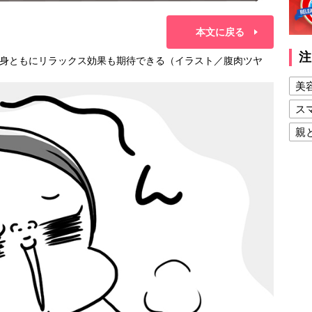
本文に戻る
注
身ともにリラックス効果も期待できる（イラスト／腹肉ツヤ
美
ス
親
健
美
夫