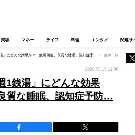
美容
マネー
ライフ
料理
エンタメ
関連サ
《健康新習慣》「週1銭湯」にどんな効果が？ 疲労回復、良質な睡眠、認知症予防…大学教授が解説
画像一覧
2026.05.17 11:00
週1銭湯」にどんな効果
良質な睡眠、認知症予防…