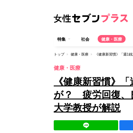
特集
社会
健康・医療
トップ
健康・医療
健康・医療
《健康新習慣》「
が？ 疲労回復、
大学教授が解説