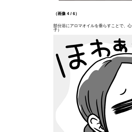
（画像 4 / 6）
部分浴にアロマオイルを垂らすことで、心
子）