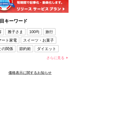
目キーワード
容
雅子さま
100均
旅行
マート家電
スイーツ・お菓子
との関係
節約術
ダイエット
康法
新製品
さらに見る
容賢者のダイエットグッズ
価格表示に関するお知らせ
との関係
新津春子
どか食い