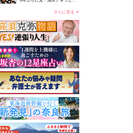
8年ぶりに父・清水アキラと共
演、本格的な活動再開に向かっ
ていたが…周囲が懸念していた
さらに見る
「不安定なところ」