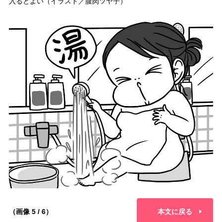
入るとよい（イラスト／腹肉ツヤ子）
（画像 5 / 6）
本文に戻る