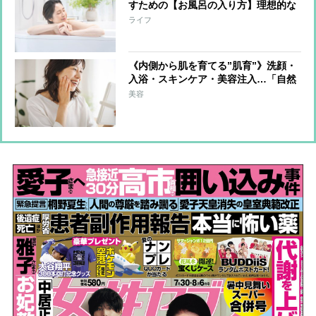
すための【お風呂の入り方】理想的な
入浴法は「40℃に10分」「就寝の90分
ライフ
前に」「入浴後はコップ1～2杯の水
分」
《内側から肌を育てる”肌育”》洗顔・
入浴・スキンケア・美容注入…「自然
な美しさ」をコツコツ育む方法を美の
美容
賢者が伝授