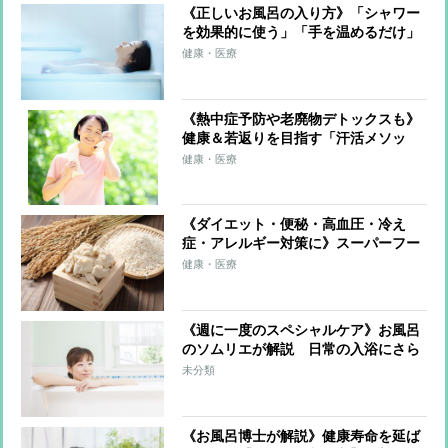
《正しいお風呂の入り方》「シャワー
を効果的に使う」「手を温めるだけ」
「塩とアロマを活用」で心も体もデト
健康・医療
ックス
《熱中症予防や老廃物デトックスも》
健康＆若返りを目指す「汗活メソッ
ド」のポイント「6～8時間の睡眠をし
健康・医療
っかり」「ながら運動や食事で発汗」
「入浴は短時間でも効果的」
《ダイエット・便秘・高血圧・冷え
症・アレルギー対策に》スーパーフー
ド「酒粕」驚きの発酵パワーを解説！
健康・医療
栄養成分を生かすおいしい食べ方も紹
介
《週に一度のスペシャルケア》お風呂
のソムリエが解説 日常の入浴にさら
なる健康効果を目指す「温冷交代浴」
未分類
とは？
《お風呂博士が解説》健康寿命を延ば