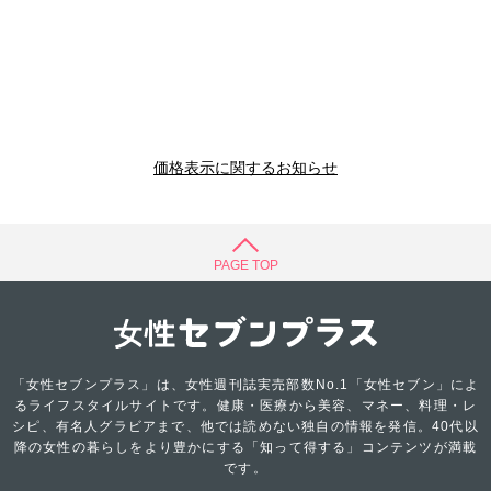
価格表示に関するお知らせ
PAGE TOP
「女性セブンプラス」は、女性週刊誌実売部数No.1「女性セブン」によ
るライフスタイルサイトです。健康・医療から美容、マネー、料理・レ
シピ、有名人グラビアまで、他では読めない独自の情報を発信。40代以
降の女性の暮らしをより豊かにする「知って得する」コンテンツが満載
です。