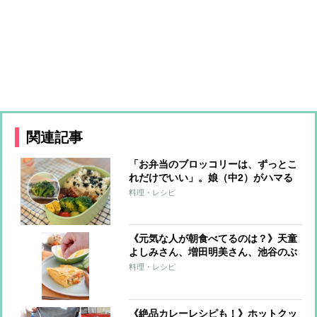
関連記事
「お弁当のブロッコリーは、ずっとこ
れだけでいい」。娘（中2）がハマる
一品は、簡単すぎ＆飽きない味【ごま
料理・レシピ
油レシピ】
《元気な人が朝食べてるのは？》天童
よしみさん、増田明美さん、池谷のぶ
えさんの朝ご飯を拝見！お気に入り食
料理・レシピ
材も
《絶品カレーレシピも！》ホットクッ