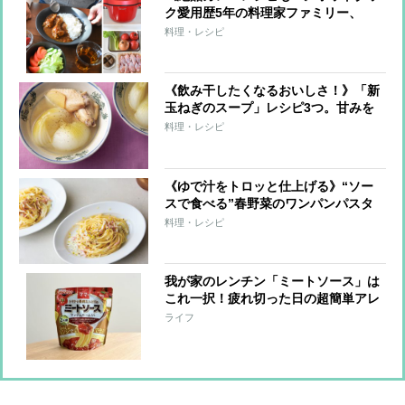
ク愛用歴5年の料理家ファミリー、
「パパ、ママ、小6娘のイチ押しレシ
料理・レシピ
ピ」は？
《飲み干したくなるおいしさ！》「新
玉ねぎのスープ」レシピ3つ。甘みを
生かし、旬の恵みを余さずに
料理・レシピ
《ゆで汁をトロッと仕上げる》“ソー
スで食べる”春野菜のワンパンパスタ
レシピ3つ
料理・レシピ
我が家のレンチン「ミートソース」は
これ一択！疲れ切った日の超簡単アレ
ンジも【本日のお気に入り】
ライフ