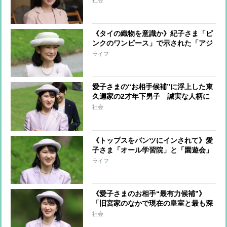
社会
られるようになりました」 職場では
積極的に残業も
《タイの織物を意識か》紀子さま「ピ
ンクのワンピース」で示された「アジ
アンテイストの新境地」【専門家の分
ライフ
析】
愛子さまの“お相手候補”に浮上した東
久邇家の2才年下男子 誠実な人柄に
接した美智子さまは「愛子の結婚相手
社会
にふさわしい」と推薦か
《トップスをパンツにインされて》愛
子さま「オール学習院」と「園遊会」
で魅せられた春ファッション「ラベン
ライフ
ダーとブラック」の見事なカラーリン
グ
《愛子さまのお相手“最有力候補”》
「旧宮家のなかで現在の皇室と最も深
い関係」の東久邇家の“幼稚舎から慶
社会
應”の2才年下男子が浮上