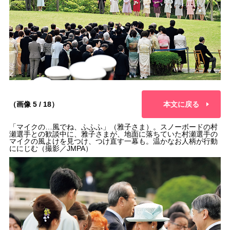
（画像 5 / 18）
本文に戻る
「マイクの…風でね、ふふふ」（雅子さま）。スノーボードの村
瀬選手との歓談中に、雅子さまが、地面に落ちていた村瀬選手の
マイクの風よけを見つけ、つけ直す一幕も。温かなお人柄が行動
ににじむ（撮影／JMPA）