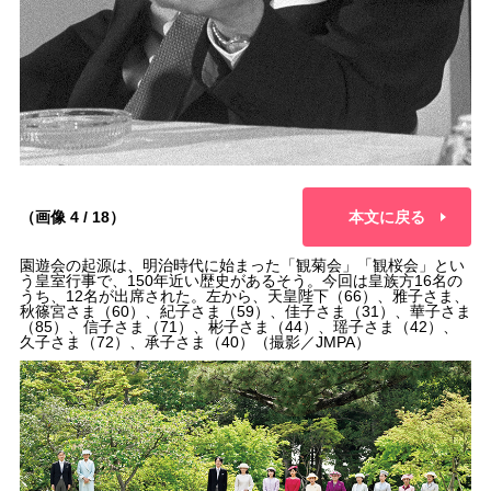
（画像 4 / 18）
本文に戻る
園遊会の起源は、明治時代に始まった「観菊会」「観桜会」とい
う皇室行事で、150年近い歴史があるそう。今回は皇族方16名の
うち、12名が出席された。左から、天皇陛下（66）、雅子さま、
秋篠宮さま（60）、紀子さま（59）、佳子さま（31）、華子さま
（85）、信子さま（71）、彬子さま（44）、瑶子さま（42）、
久子さま（72）、承子さま（40）（撮影／JMPA）