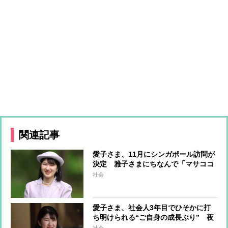
関連記事
愛子さま、11月にシンガポール訪問が
決定 雅子さまにちなんで「マサココ
ウタイシヒデンカ」と命名された真っ
社会
白な蘭が飾られる国立植物園を訪問か
愛子さま、社会人3年目でひそかに打
ち明けられる“ご自身の成長ぶり” 夜
型生活を改め「朝、余裕をもって起き