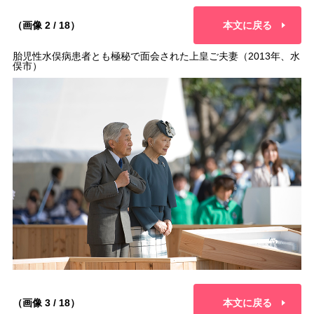
（画像 2 / 18）
本文に戻る
胎児性水俣病患者とも極秘で面会された上皇ご夫妻（2013年、水
俣市）
（画像 3 / 18）
本文に戻る