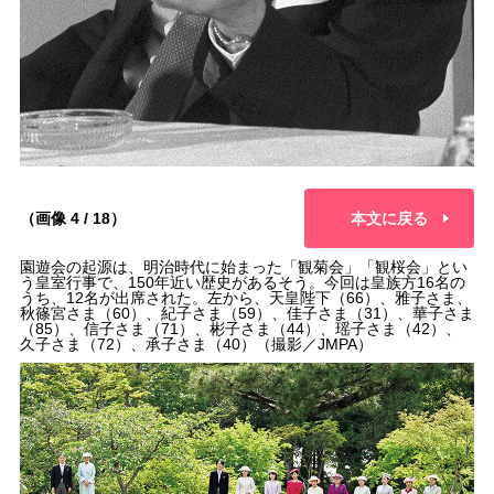
（画像 4 / 18）
本文に戻る
園遊会の起源は、明治時代に始まった「観菊会」「観桜会」とい
う皇室行事で、150年近い歴史があるそう。今回は皇族方16名の
うち、12名が出席された。左から、天皇陛下（66）、雅子さま、
秋篠宮さま（60）、紀子さま（59）、佳子さま（31）、華子さま
（85）、信子さま（71）、彬子さま（44）、瑶子さま（42）、
久子さま（72）、承子さま（40）（撮影／JMPA）