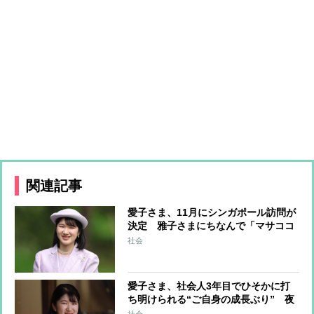
関連記事
愛子さま、11月にシンガポール訪問が
決定 雅子さまにちなんで「マサココ
ウタイシヒデンカ」と命名された真っ
社会
白な蘭が飾られる国立植物園を訪問か
愛子さま、社会人3年目でひそかに打
ち明けられる“ご自身の成長ぶり” 夜
型生活を改め「朝、余裕をもって起き