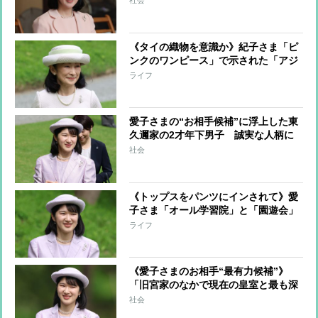
社会
られるようになりました」 職場では
積極的に残業も
《タイの織物を意識か》紀子さま「ピ
ンクのワンピース」で示された「アジ
アンテイストの新境地」【専門家の分
ライフ
析】
愛子さまの“お相手候補”に浮上した東
久邇家の2才年下男子 誠実な人柄に
接した美智子さまは「愛子の結婚相手
社会
にふさわしい」と推薦か
《トップスをパンツにインされて》愛
子さま「オール学習院」と「園遊会」
で魅せられた春ファッション「ラベン
ライフ
ダーとブラック」の見事なカラーリン
グ
《愛子さまのお相手“最有力候補”》
「旧宮家のなかで現在の皇室と最も深
い関係」の東久邇家の“幼稚舎から慶
社会
應”の2才年下男子が浮上