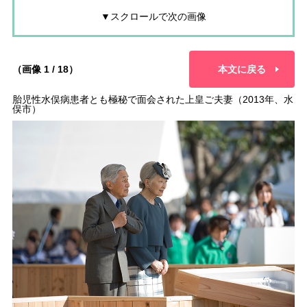
▼スクロールで次の画像
（画像 1 / 18）
本文に戻る
胎児性水俣病患者とも極秘で面会された上皇ご夫妻（2013年、水
俣市）