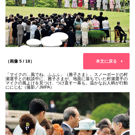
（画像 5 / 18）
本文に戻る
「マイクの…風でね、ふふふ」（雅子さま）。スノーボードの村
瀬選手との歓談中に、雅子さまが、地面に落ちていた村瀬選手の
マイクの風よけを見つけ、つけ直す一幕も。温かなお人柄が行動
ににじむ（撮影／JMPA）