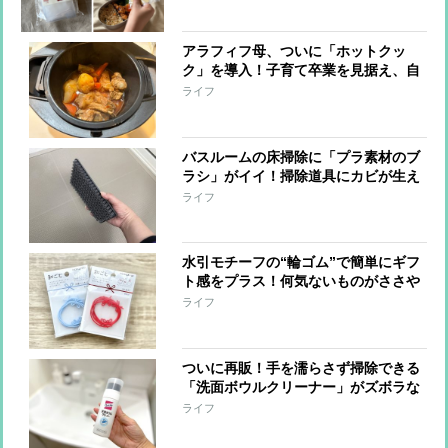
入り】
アラフィフ母、ついに「ホットクッ
ク」を導入！子育て卒業を見据え、自
分が食べたいものを作っています【本
ライフ
日のお気に入り】
バスルームの床掃除に「プラ素材のブ
ラシ」がイイ！掃除道具にカビが生え
る心配もなくなりそう…【本日のお気
ライフ
に入り】
水引モチーフの“輪ゴム”で簡単にギフ
ト感をプラス！何気ないものがささや
かな贈り物に【本日のお気に入り】
ライフ
ついに再販！手を濡らさず掃除できる
「洗面ボウルクリーナー」がズボラな
私を救う！【本日のお気に入り】
ライフ