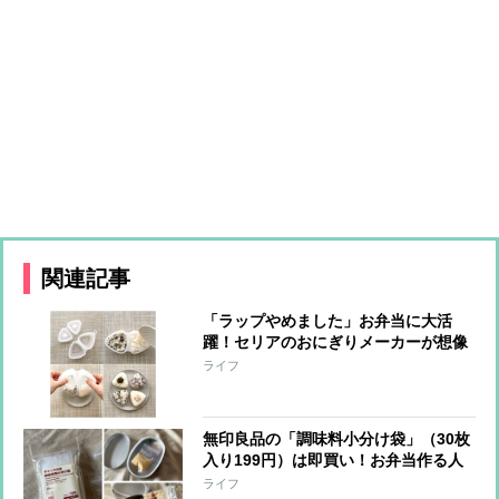
関連記事
「ラップやめました」お弁当に大活
躍！セリアのおにぎりメーカーが想像
以上【本日のお気に入り】
ライフ
無印良品の「調味料小分け袋」（30枚
入り199円）は即買い！お弁当作る人
はみんな買ってほしい【本日のお気に
ライフ