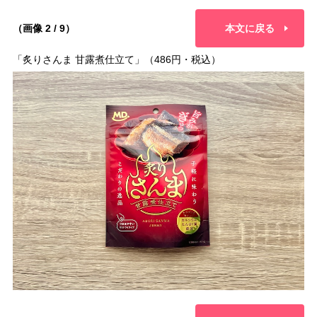
（画像 2 / 9）
本文に戻る
「炙りさんま 甘露煮仕立て」（486円・税込）