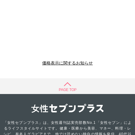
価格表示に関するお知らせ
PAGE TOP
「女性セブンプラス」は、女性週刊誌実売部数No.1「女性セブン」によ
るライフスタイルサイトです。健康・医療から美容、マネー、料理・レ
シピ、有名人グラビアまで、他では読めない独自の情報を発信。40代以