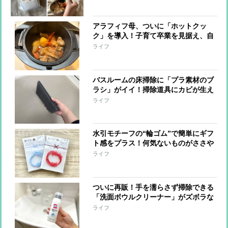
入り】
アラフィフ母、ついに「ホットクッ
ク」を導入！子育て卒業を見据え、自
分が食べたいものを作っています【本
ライフ
日のお気に入り】
バスルームの床掃除に「プラ素材のブ
ラシ」がイイ！掃除道具にカビが生え
る心配もなくなりそう…【本日のお気
ライフ
に入り】
水引モチーフの“輪ゴム”で簡単にギフ
ト感をプラス！何気ないものがささや
かな贈り物に【本日のお気に入り】
ライフ
ついに再販！手を濡らさず掃除できる
「洗面ボウルクリーナー」がズボラな
私を救う！【本日のお気に入り】
ライフ