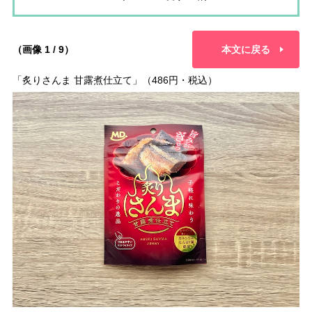
（画像 1 / 9）
本文に戻る
「炙りさんま 甘露煮仕立て」（486円・税込）