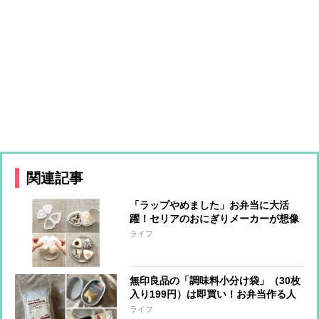
関連記事
「ラップやめました」お弁当に大活
躍！セリアのおにぎりメーカーが想像
以上【本日のお気に入り】
ライフ
無印良品の「調味料小分け袋」（30枚
入り199円）は即買い！お弁当作る人
はみんな買ってほしい【本日のお気に
ライフ