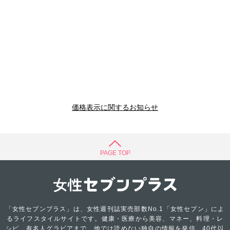
価格表示に関するお知らせ
PAGE TOP
「女性セブンプラス」は、女性週刊誌実売部数No.1「女性セブン」によ
るライフスタイルサイトです。健康・医療から美容、マネー、料理・レ
シピ、有名人グラビアまで、他では読めない独自の情報を発信。40代以