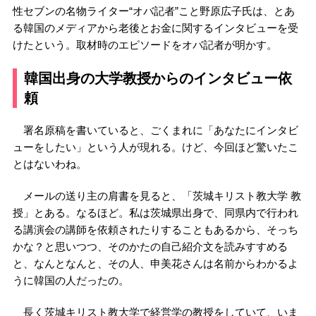
性セブンの名物ライター“オバ記者”こと野原広子氏は、とあ
る韓国のメディアから老後とお金に関するインタビューを受
けたという。取材時のエピソードをオバ記者が明かす。
韓国出身の大学教授からのインタビュー依
頼
署名原稿を書いていると、ごくまれに「あなたにインタビ
ューをしたい」という人が現れる。けど、今回ほど驚いたこ
とはないわね。
メールの送り主の肩書を見ると、「茨城キリスト教大学 教
授」とある。なるほど。私は茨城県出身で、同県内で行われ
る講演会の講師を依頼されたりすることもあるから、そっち
かな？と思いつつ、そのかたの自己紹介文を読みすすめる
と、なんとなんと、その人、申美花さんは名前からわかるよ
うに韓国の人だったの。
長く茨城キリスト教大学で経営学の教授をしていて、いま