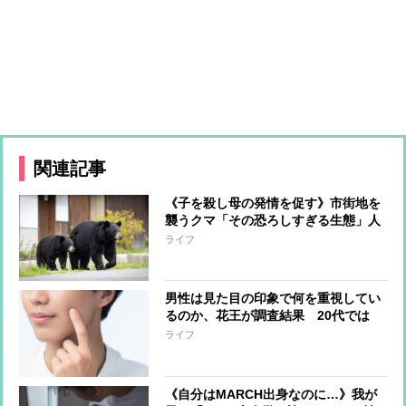
関連記事
《子を殺し母の発情を促す》市街地を
襲うクマ「その恐ろしすぎる生態」人
里に出没した個体は「必ず捕殺しなけ
ライフ
ればならない」【識者の解説】
男性は見た目の印象で何を重視してい
るのか、花王が調査結果 20代では
「肌」が異性から褒められたい要素1
ライフ
位 男性の美容医療への関心も高まり
《自分はMARCH出身なのに…》我が