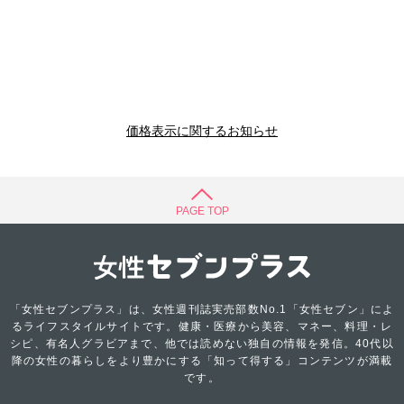
価格表示に関するお知らせ
PAGE TOP
「女性セブンプラス」は、女性週刊誌実売部数No.1「女性セブン」によ
るライフスタイルサイトです。健康・医療から美容、マネー、料理・レ
シピ、有名人グラビアまで、他では読めない独自の情報を発信。40代以
降の女性の暮らしをより豊かにする「知って得する」コンテンツが満載
です。