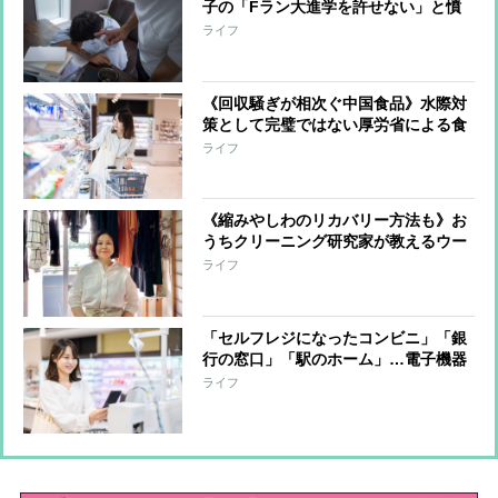
子の「Fラン大進学を許せない」と憤
る親が知らない「知能は母親から遺
ライフ
伝」の思い込み【医師の解説】
《回収騒ぎが相次ぐ中国食品》水際対
策として完璧ではない厚労省による食
品検疫、違反が発覚した時点で“手遅
ライフ
れ”になることも多数 “畜肉加工
品”への危険性の指摘も
《縮みやしわのリカバリー方法も》お
うちクリーニング研究家が教えるウー
ル＆カシミヤセーターの洗い方
ライフ
「セルフレジになったコンビニ」「銀
行の窓口」「駅のホーム」…電子機器
に任せて“生身の人間がいなくなって
ライフ
いる”世の中にオバ記者が嘆き