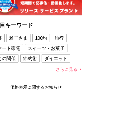
目キーワード
容
雅子さま
100均
旅行
マート家電
スイーツ・お菓子
との関係
節約術
ダイエット
康法
新製品
さらに見る
容賢者のダイエットグッズ
価格表示に関するお知らせ
との関係
新津春子
どか食い