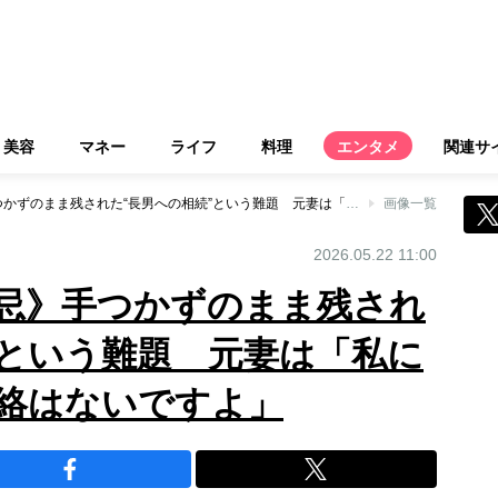
美容
マネー
ライフ
料理
エンタメ
関連サ
《中尾彬さん三回忌》手つかずのまま残された“長男への相続”という難題 元妻は「私にも息子にも何も連絡はないですよ」
画像一覧
2026.05.22 11:00
忌》手つかずのまま残され
”という難題 元妻は「私に
絡はないですよ」