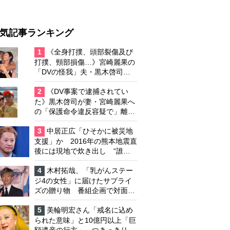
気記事ランキング
1
《全身打撲、頭部裂傷及び
打撲、頸部損傷…》宮崎麗果の
「DVの怪我」夫・黒木啓司の
逮捕で始まる「夫婦の闘争」
2
《DV事案で逮捕されてい
た》黒木啓司が妻・宮崎麗果へ
の「保護命令違反容疑で」離婚
協議は「第二ステージ」へ
3
中居正広「ひそかに被災地
支援」か 2016年の熊本地震直
後には現地で炊き出し “誰に
も知られなくて良い”と、むし
ろ強まる福祉活動への思い
4
木村拓哉、「乳がんステー
ジ4の女性」に届けたサプライ
ズの贈り物 番組企画で対面し
たファンが、夢と希望を与える
心遣いに「うれしくて号泣しま
5
美輪明宏さん「戒名に込め
した」
られた意味」と10億円以上「巨