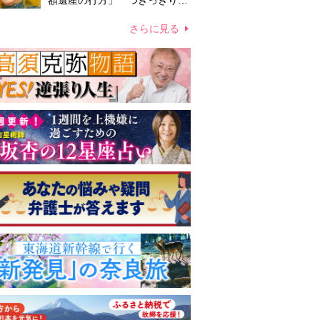
額遺産の行方」 つきっきりで
私生活をサポートしていた元俳
優が相続か
さらに見る