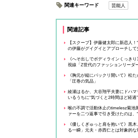
関連キーワード
芸能人
関連記事
【スクープ】伊藤健太郎に新恋人！
の伊藤がグイグイとアプローチして
《へそ出しでボディラインくっきり》
視線「Z世代のファッションリーダ
《胸元が縦にパックリ開いて》松たか
「圧巻の気品」
綾瀬はるか、大谷翔平夫妻にドハマ
いるうちに“気づくと2時間ほど経過”
喉の不調で活動休止のtimelesz
ァーを二つ返事で引き受けたのは、“唯
《優しくぎゅっと肩を抱いて》黒木
る一瞬」元夫・赤西仁とは対象的な