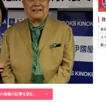
注
美
ス
親
健
美
夫
の画像の記事を読む