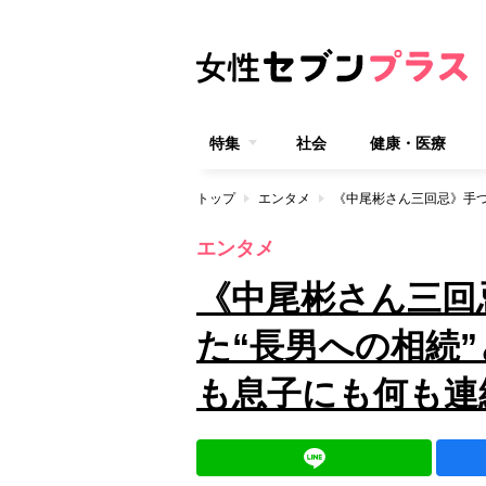
特集
社会
健康・医療
トップ
エンタメ
エンタメ
《中尾彬さん三回
た“長男への相続
も息子にも何も連