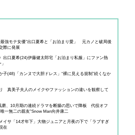
“最強モテ女優”出口夏希と「お泊まり愛」 元カノと破局後
交際に発展
出口夏希(24)伊藤健太郎宅「お泊まり私服」にファン熱
ー」
子(48)「カンヌで大胆ドレス」“裸に見える規制”続くなか
リ 真美子夫人のメイクやファッションの違いを観察して
菊池風磨、10月期の連続ドラマを断腸の思いで降板 代役オフ
一無二の親友”Snow Man向井康二
メイサ「14才年下」大物ジュニアと月夜の下で「ラブすぎ
現在