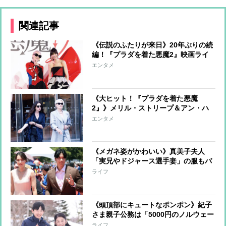
関連記事
《伝説のふたりが来日》20年ぶりの続
編！『プラダを着た悪魔2』映画ライ
ターが語る4つの見どころ
エンタメ
《大ヒット！『プラダを着た悪魔
2』》メリル・ストリープ＆アン・ハ
サウェイ、劇中での注目ファッション
エンタメ
を一挙紹介
《メガネ姿がかわいい》真美子夫人
「実兄やドジャース選手妻」の服もバ
ズらせる「インフルエンサー」ぶり、
ライフ
次に着てほしいのは“元同僚”のブラン
ドか
《頭頂部にキュートなポンポン》紀子
さま親子公務は「5000円のノルウェー
製」プチプラで「高見え」という質素
ライフ