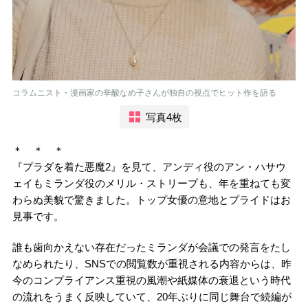
コラムニスト・漫画家の辛酸なめ子さんが独自の視点でヒット作を語る
写真4枚
＊ ＊ ＊
『プラダを着た悪魔2』を見て、アンディ役のアン・ハサウ
ェイもミランダ役のメリル・ストリープも、年を重ねても変
わらぬ美貌で驚きました。トップ女優の意地とプライドはお
見事です。
誰も歯向かえない存在だったミランダが会議での発言をたし
なめられたり、SNSでの閲覧数が重視される内容からは、昨
今のコンプライアンス重視の風潮や紙媒体の衰退という時代
の流れをうまく反映していて、20年ぶりに同じ舞台で続編が