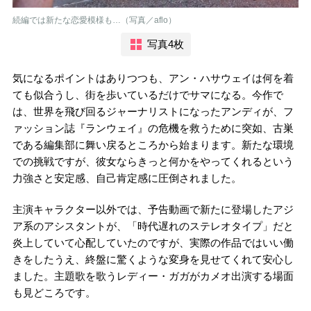
続編では新たな恋愛模様も…（写真／aflo）
写真4枚
気になるポイントはありつつも、アン・ハサウェイは何を着
ても似合うし、街を歩いているだけでサマになる。今作で
は、世界を飛び回るジャーナリストになったアンディが、フ
ァッション誌『ランウェイ』の危機を救うために突如、古巣
である編集部に舞い戻るところから始まります。新たな環境
での挑戦ですが、彼女ならきっと何かをやってくれるという
力強さと安定感、自己肯定感に圧倒されました。
主演キャラクター以外では、予告動画で新たに登場したアジ
ア系のアシスタントが、「時代遅れのステレオタイプ」だと
炎上していて心配していたのですが、実際の作品ではいい働
きをしたうえ、終盤に驚くような変身を見せてくれて安心し
ました。主題歌を歌うレディー・ガガがカメオ出演する場面
も見どころです。