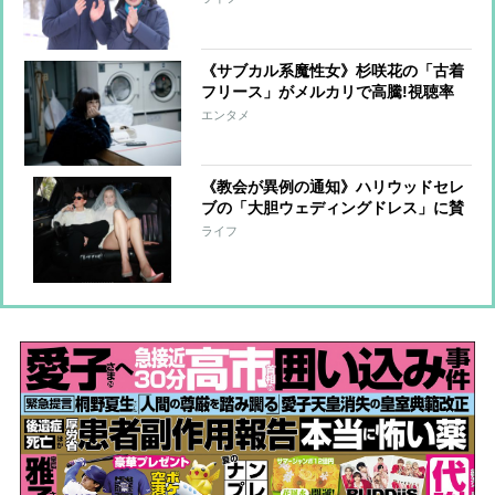
倹約の精神
《サブカル系魔性女》杉咲花の「古着
フリース」がメルカリで高騰!視聴率
3％台「異色の恋愛ドラマ」の隠れ人
エンタメ
気
《教会が異例の通知》ハリウッドセレ
ブの「大胆ウェディングドレス」に賛
否、結婚式で主張する「自分らしさ」
ライフ
にもTPOを