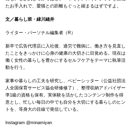
たお手入れで、愛猫との距離もぐっと縮まるはずですよ。
文／暮らし班・緑川緒井
ライター・パーソナル編集者（R）
新卒で広告代理店に入社後、過労で難病に。働き方を見直し
たことをきっかけに心身の健康の大切さに目覚める。現在は
働く女性の暮らしを豊かにするセルフケアをテーマに執筆活
動を行う。
家事や暮らしの工夫を研究し、ベビーシッター（公益社団法
人全国保育サービス協会研修修了）、整理収納アドバイザー
準1級の資格も保有。実体験を活かしたコンテンツ制作を得
意とし、忙しい毎日の中でも自分を大切にする暮らしのヒン
トを、等身大の目線で発信している。
Instagram @minamiyan