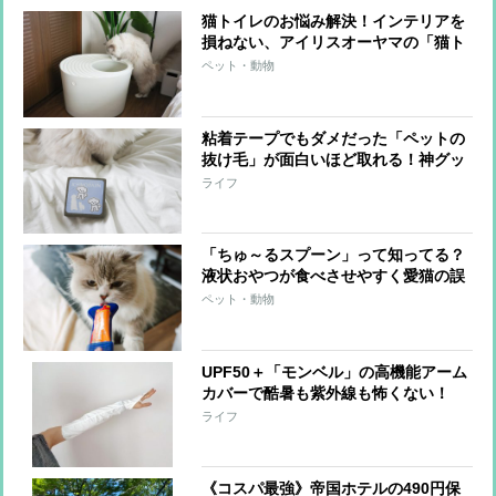
猫トイレのお悩み解決！インテリアを
損ねない、アイリスオーヤマの「猫ト
イレ」をリピートし続ける理由【本日
ペット・動物
のお気に入り】
粘着テープでもダメだった「ペットの
抜け毛」が面白いほど取れる！神グッ
ズ「一毛打尽」を使ってみた【本日の
ライフ
お気に入り】
「ちゅ～るスプーン」って知ってる？
液状おやつが食べさせやすく愛猫の誤
飲防止にも！【本日のお気に入り】
ペット・動物
UPF50＋「モンベル」の高機能アーム
カバーで酷暑も紫外線も怖くない！
【本日のお気に入り】
ライフ
《コスパ最強》帝国ホテルの490円保