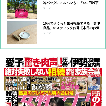
冷バッグにメルヘンも！「550円以下
で買える大当たり保冷バッグ」4選
ライフ
【本日のお気に入り】
10分でさくっと気分転換できる「無印
良品」のスティックお香【本日のお気
に入り】
ライフ