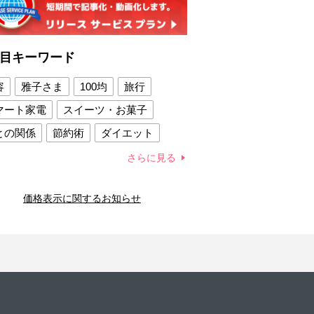
目キーワード
容
雅子さま
100均
旅行
マート家電
スイーツ・お菓子
との関係
節約術
ダイエット
康法
新製品
さらに見る
容賢者のダイエットグッズ
価格表示に関するお知らせ
との関係
新津春子
どか食い