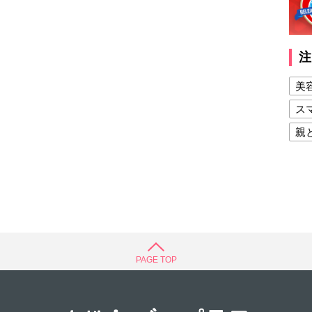
注
美
ス
親
健
美
夫
PAGE TOP