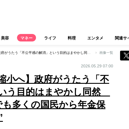
美容
マネー
ライフ
料理
エンタメ
関連サ
【「主婦年金」が縮小へ】政府がうたう「不公平感の解消」という目的はまやかし同然 真の狙いは“一人でも多くの国民から年金保険料を集めること”
画像一覧
2026.05.29 07:00
縮小へ】政府がうたう「不
という目的はまやかし同然
でも多くの国民から年金保
”