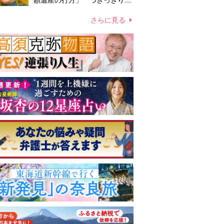
額遺産の行方」 つきっきりで
私生活をサポートしていた元俳
優が相続か
さらに見る