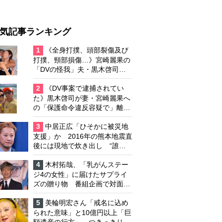
気記事ランキング
1
《全身打撲、頭部裂傷及び
打撲、頸部損傷…》宮崎麗果の
「DVの怪我」夫・黒木啓司の
逮捕で始まる「夫婦の闘争」
2
《DV事案で逮捕されてい
た》黒木啓司が妻・宮崎麗果へ
の「保護命令違反容疑で」離婚
協議は「第二ステージ」へ
3
中居正広「ひそかに被災地
支援」か 2016年の熊本地震直
後には現地で炊き出し “誰に
も知られなくて良い”と、むし
ろ強まる福祉活動への思い
4
木村拓哉、「乳がんステー
ジ4の女性」に届けたサプライ
ズの贈り物 番組企画で対面し
たファンが、夢と希望を与える
心遣いに「うれしくて号泣しま
5
美輪明宏さん「戒名に込め
した」
られた意味」と10億円以上「巨