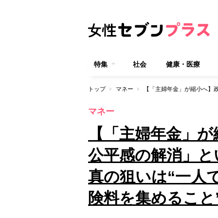
特集
社会
健康・医療
トップ
マネー
マネー
【「主婦年金」が
公平感の解消」
真の狙いは“一人
険料を集めること