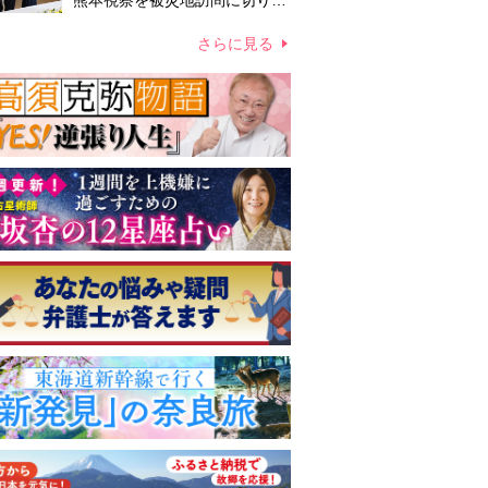
熊本視察を被災地訪問に切り替
えての実施が現実的か 上皇ご
夫妻から受け継ぐ“国民への寄
さらに見る
り添い方”