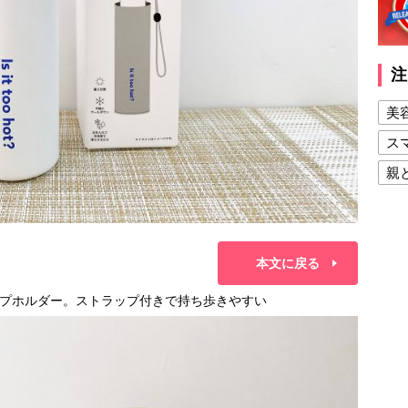
注
美
ス
親
健
美
夫
本文に戻る
プホルダー。ストラップ付きで持ち歩きやすい