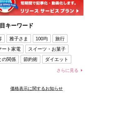
目キーワード
容
雅子さま
100均
旅行
マート家電
スイーツ・お菓子
との関係
節約術
ダイエット
康法
新製品
さらに見る
容賢者のダイエットグッズ
価格表示に関するお知らせ
との関係
新津春子
どか食い