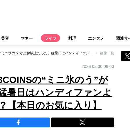
美容
マネー
ライフ
料理
エンタメ
関連サ
「売り切れ続出」3COINSの“ミニ氷のう”が想像以上だった。猛暑日はハンディファンより快適なんじゃ…？【本日のお気に入り】
画像一覧
2026.05.30 08:00
COINSの“ミニ氷のう”が
猛暑日はハンディファンよ
？【本日のお気に入り】