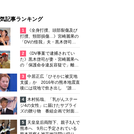
気記事ランキング
1
《全身打撲、頭部裂傷及び
打撲、頸部損傷…》宮崎麗果の
「DVの怪我」夫・黒木啓司の
逮捕で始まる「夫婦の闘争」
2
《DV事案で逮捕されてい
た》黒木啓司が妻・宮崎麗果へ
の「保護命令違反容疑で」離婚
協議は「第二ステージ」へ
3
中居正広「ひそかに被災地
支援」か 2016年の熊本地震直
後には現地で炊き出し “誰に
も知られなくて良い”と、むし
ろ強まる福祉活動への思い
4
木村拓哉、「乳がんステー
ジ4の女性」に届けたサプライ
ズの贈り物 番組企画で対面し
たファンが、夢と希望を与える
心遣いに「うれしくて号泣しま
5
天皇皇后両陛下、親子3人で
した」
熊本へ 9月に予定されている