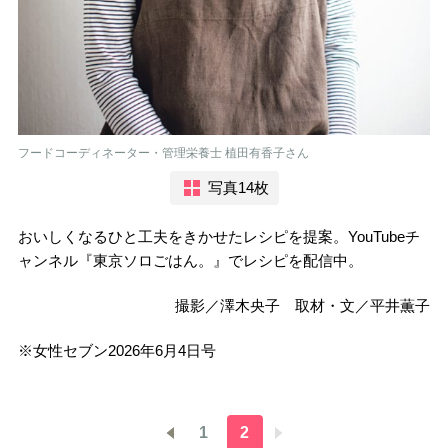
フードコーディネーター・管理栄養士 植田有香子さん
写真14枚
おいしくなるひと工夫をきかせたレシピを提案。YouTubeチ
ャンネル『東京ソロごはん。』でレシピを配信中。
撮影／澤木央子 取材・文／平井薫子
※女性セブン2026年6月4日号
1
2