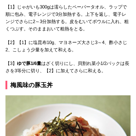
【1】じゃがいも300gは濡らしたペーパータオル、ラップで
順に包み、電子レンジで3分加熱する。上下を返し、電子レ
ンジでさらに2～3分加熱する。皮をむいてボウルに入れ、粗
くつぶす。そのままおいて粗熱をとる。
【2】【1】に塩昆布10g、マヨネーズ大さじ3～4、酢小さじ
2、こしょう少量を加えて和える。
【3】
ゆで豚1/6量
はざく切りにし、貝割れ菜小1/2パックは長
さを3等分に切り、【2】に加えてさらに和える。
梅風味の豚玉丼