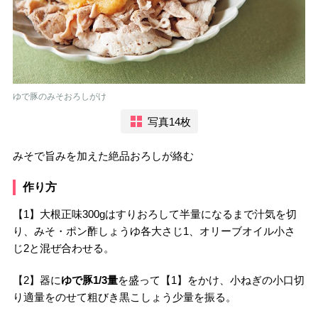
ゆで豚のみそおろしがけ
写真14枚
みそで旨みを加えた絶品おろしが絡む
作り方
【1】大根正味300gはすりおろして半量になるまで汁気を切
り、みそ・ポン酢しょうゆ各大さじ1、オリーブオイル小さ
じ2と混ぜ合わせる。
【2】器に
ゆで豚1/3量
を盛って【1】をかけ、小ねぎの小口切
り適量をのせて粗びき黒こしょう少量を振る。