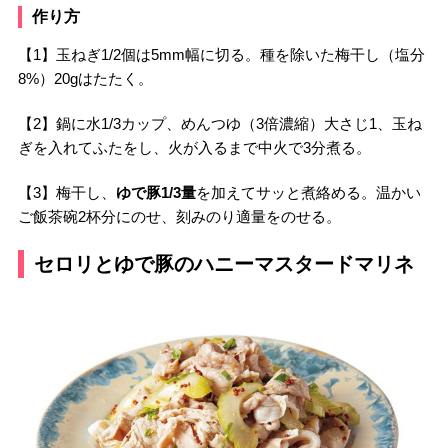
作り方
【1】玉ねぎ1/2個は5mm幅に切る。種を除いた梅干し（塩分
8%）20gはたたく。
【2】鍋に水1/3カップ、めんつゆ（3倍濃縮）大さじ1、玉ね
ぎを入れてふたをし、火が入るまで中火で3分煮る。
【3】梅干し、
ゆで豚1/3量
を加えてサッと煮絡める。温かい
ご飯茶碗2杯分にのせ、刻みのり適量をのせる。
セロリとゆで豚のハニーマスタードマリネ