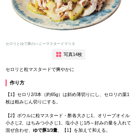
セロリとゆで豚のハニーマスタードマリネ
写真14枚
セロリと粒マスタードで爽やかに
作り方
【1】セロリ2/3本（約65g）は斜め薄切りにし、セロリの葉1
枚は粗みじん切りにする。
【2】ボウルに粒マスタード・酢各大さじ1、オリーブオイル
小さじ2、はちみつ小さじ1、塩小さじ1/5～好みの量を入れて
混ぜ合わせ、
ゆで豚1/3量
、【1】を加えて和える。