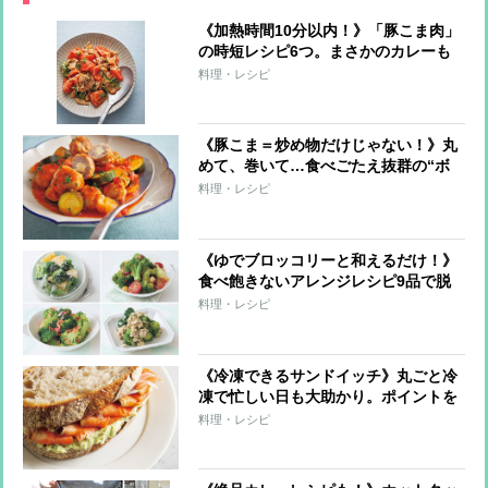
《加熱時間10分以内！》「豚こま肉」
の時短レシピ6つ。まさかのカレーも
煮込まずOK！
料理・レシピ
《豚こま＝炒め物だけじゃない！》丸
めて、巻いて…食べごたえ抜群の“ボ
リュームおかず”6レシピ
料理・レシピ
《ゆでブロッコリーと和えるだけ！》
食べ飽きないアレンジレシピ9品で脱
マンネリ！
料理・レシピ
《冷凍できるサンドイッチ》丸ごと冷
凍で忙しい日も大助かり。ポイントを
押さえて作り置きしたい！
料理・レシピ