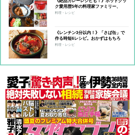
《絶品カレーレシピも！》ホットクッ
ク愛用歴5年の料理家ファミリー、
「パパ、ママ、小6娘のイチ押しレシ
料理・レシピ
ピ」は？
《レンチン3分以内！》「さば缶」で
作る時短6レシピ。おかずはもちろ
ん、サンドもごはん系もおまかせ！
料理・レシピ