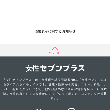
価格表示に関するお知らせ
PAGE TOP
「女性セブンプラス」は、女性週刊誌実売部数No.1「女性セブン」によ
るライフスタイルサイトです。健康・医療から美容、マネー、料理・レ
シピ、有名人グラビアまで、他では読めない独自の情報を発信。40代以
降の女性の暮らしをより豊かにする「知って得する」コンテンツが満載
です。