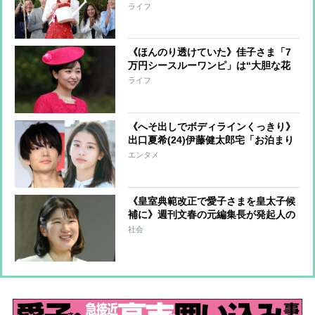
なワンピース」でコンサートへ「体の
ライフ
ラインがくっきり」で話題のブランド
と同じものか
《ほんのり透けていた》佳子さま「7
万円シースルーワンピ」は“大胆な花
柄”で「自由にエモーショナルに」が
ライフ
コンセプトの人気ブランド
《へそ出しでボディラインくっきり》
出口夏希(24)伊藤健太郎宅「お泊まり
私服」にファン熱視線「Z世代のファ
エンタメ
ッションリーダー」
《皇室典範改正で愛子さまを皇太子候
補に》週刊文春の元編集長が発起人の
署名活動が話題、賛同者は1か月足ら
社会
ずで4万人に プリンセスの未来はど
うなるか