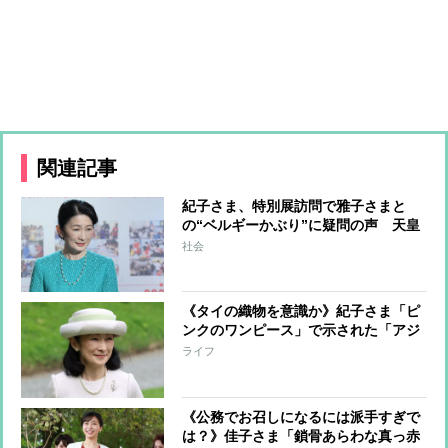
関連記事
紀子さま、特別展訪問で雅子さまと
の“ベルギーかぶり”に疑問の声 天皇
家と秋篠宮家の間では度々公務が“バ
社会
ッティング”して問題視
《タイの織物を意識か》紀子さま「ピ
ンクのワンピース」で示された「アジ
アンテイストの新境地」【専門家の分
ライフ
析】
《公務でお召しになるには派手すぎで
は？》佳子さま「鎖骨あらわな真っ赤