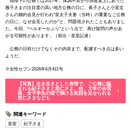
両陛下の公務では2017年、体調不良から快復途上にあった
雅子さまの注目度の高い地方公務の日に、眞子さんと小室圭
さんの婚約会見が行われ“皇太子夫妻（当時）の重要なご公務
の日に、なぜ会見したのか”と、問題視されたこともありまし
た。今回、“ベルギーかぶり”という点で、再び疑問の声があ
がる可能性があります」（前出・皇室記者）
公務の日程だけでなくその内容まで、配慮すべき点は多い
ようだ。
※女性セブン2026年6月4日号
【写真】生き生きとした表情で、ご公務に臨
まれる紀子さまと悠仁さま。他、大学の合宿
後、女子学生の前で弾ける笑顔を見せられる
悠仁さまなども
関連キーワード
皇室
紀子さま