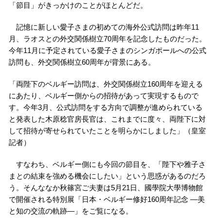
「節目」がきっかけのことがほとんどだ。
記憶に新しい愛子さまの初めての海外公式訪問は昨年11
月、ラオスとの外交関係樹立70周年を記念したものだった。
今年11月に予定されている愛子さまのシンガポールへの公式
訪問も、外交関係樹立60周年が背景にある。
「両陛下のベルギー訪問は、外交関係樹立160周年を迎える
にあたり、ベルギー側からの招待があって実現するもので
す。今年3月、公式訪問をする方向で調整が進められている
と発表した木原稔官房長官は、これまでに度々、両陛下に対
して招待が寄せられていたことを明らかにしました」（皇室
記者）
すなわち、ベルギー側にも今回の節目を、「陛下や雅子さ
まとの結束を強める機会にしたい」という思惑があるのだろ
う。そんななか秋篠宮ご夫妻は5月21日、國學院大學博物館
で開催される特別展「日本・ベルギー修好160周年記念 —美
と知の交流の軌跡—」をご覧になる。