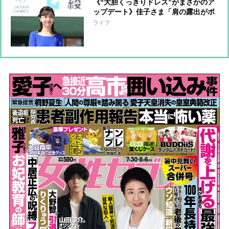
《“大胆くっきりドレス”がまさかのア
ップデート》佳子さま「肩の露出がポ
イント」ワンピースに加えられてい
ライフ
た“一工夫”