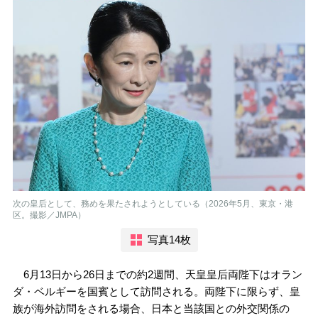
次の皇后として、務めを果たされようとしている（2026年5月、東京・港
区。撮影／JMPA）
写真14枚
6月13日から26日までの約2週間、天皇皇后両陛下はオラン
ダ・ベルギーを国賓として訪問される。両陛下に限らず、皇
族が海外訪問をされる場合、日本と当該国との外交関係の