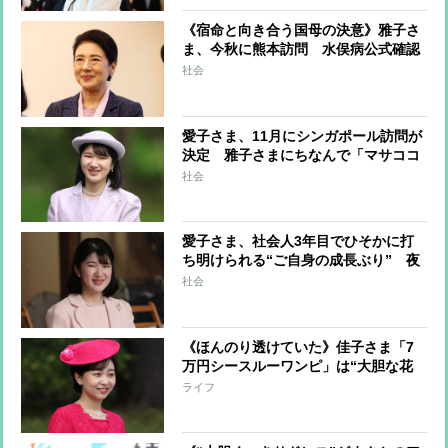
《宿命と向き合う国母の決意》雅子さ
ま、今秋に熊本訪問 水俣病公式確認
から70年を迎え、現地では水俣へのご
社会
訪問を期待する声も
愛子さま、11月にシンガポール訪問が
決定 雅子さまにちなんで「マサココ
ウタイシヒデンカ」と命名された真っ
社会
白な蘭が飾られる国立植物園を訪問か
愛子さま、社会人3年目でひそかに打
ち明けられる“ご自身の成長ぶり” 夜
型生活を改め「朝、余裕をもって起き
社会
られるようになりました」 職場では
積極的に残業も
《ほんのり透けていた》佳子さま「7
万円シースルーワンピ」は“大胆な花
柄”で「自由にエモーショナルに」が
ライフ
コンセプトの人気ブランド