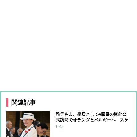
関連記事
雅子さま、皇后として4回目の海外公
式訪問でオランダとベルギーへ スケ
ジュールには“謎の空白” 宿泊先は両
社会
国の王宮や王室が所有する別荘か