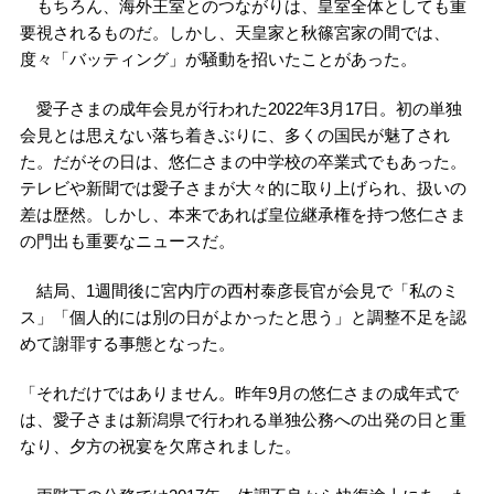
もちろん、海外王室とのつながりは、皇室全体としても重
要視されるものだ。しかし、天皇家と秋篠宮家の間では、
度々「バッティング」が騒動を招いたことがあった。
愛子さまの成年会見が行われた2022年3月17日。初の単独
会見とは思えない落ち着きぶりに、多くの国民が魅了され
た。だがその日は、悠仁さまの中学校の卒業式でもあった。
テレビや新聞では愛子さまが大々的に取り上げられ、扱いの
差は歴然。しかし、本来であれば皇位継承権を持つ悠仁さま
の門出も重要なニュースだ。
結局、1週間後に宮内庁の西村泰彦長官が会見で「私のミ
ス」「個人的には別の日がよかったと思う」と調整不足を認
めて謝罪する事態となった。
「それだけではありません。昨年9月の悠仁さまの成年式で
は、愛子さまは新潟県で行われる単独公務への出発の日と重
なり、夕方の祝宴を欠席されました。