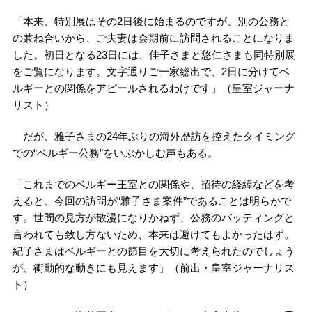
「本来、特別展はその2日後に始まるのですが、別の公務と
の兼ね合いから、ご夫妻は会期前に訪問されることになりま
した。初日となる23日には、佳子さまと悠仁さまも同特別展
をご覧になります。文字通りご一家総出で、2日に分けてベ
ルギーとの関係をアピールされるわけです」（皇室ジャーナ
リスト）
だが、雅子さまの24年ぶりの海外歴訪を控えたタイミング
での“ベルギー公務”をいぶかしむ声もある。
「これまでのベルギー王室との関係や、招待の経緯などを考
えると、今回の訪問が“雅子さま案件”であることは明らかで
す。世間の見方が散漫になりかねず、公務のバッティングと
言われても致し方ないため、本来は避けてもよかったはず。
紀子さまはベルギーとの節目を大切に考えられたのでしょう
が、衝動的な動きにも見えます」（前出・皇室ジャーナリス
ト）