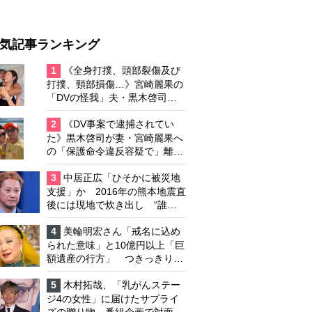
気記事ランキング
1
《全身打撲、頭部裂傷及び
打撲、頸部損傷…》宮崎麗果の
「DVの怪我」夫・黒木啓司の
逮捕で始まる「夫婦の闘争」
2
《DV事案で逮捕されてい
た》黒木啓司が妻・宮崎麗果へ
の「保護命令違反容疑で」離婚
協議は「第二ステージ」へ
3
中居正広「ひそかに被災地
支援」か 2016年の熊本地震直
後には現地で炊き出し “誰に
も知られなくて良い”と、むし
ろ強まる福祉活動への思い
4
美輪明宏さん「戒名に込め
られた意味」と10億円以上「巨
額遺産の行方」 つきっきりで
私生活をサポートしていた元俳
優が相続か
5
木村拓哉、「乳がんステー
ジ4の女性」に届けたサプライ