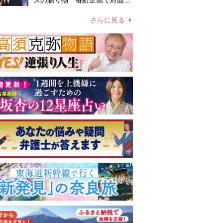
ズの贈り物 番組企画で対面し
たファンが、夢と希望を与える
心遣いに「うれしくて号泣しま
さらに見る
した」