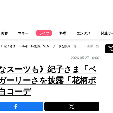
美容
マネー
ライフ
料理
エンタメ
関連サ
《ハート柄の斬新なスーツも》紀子さま「ベルギー特別展」でガーリーさを披露「花柄ボタン」に可憐な純白コーデ
画像一覧
2026.05.27 10:00
なスーツも》紀子さま「ベ
ガーリーさを披露「花柄ボ
白コーデ