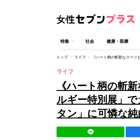
特集
社会
健康・医療
トップ
ライフ
ライフ
《ハート柄の斬新
ルギー特別展」で
タン」に可憐な純