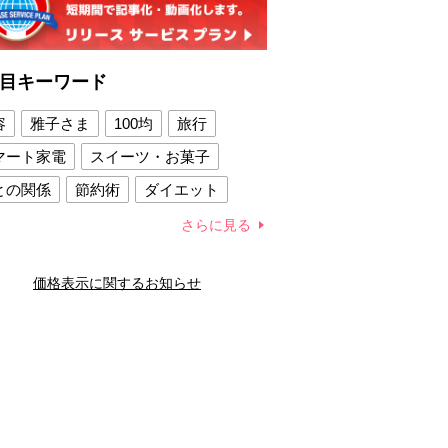
目キーワード
容
雅子さま
100均
旅行
マート家電
スイーツ・お菓子
との関係
節約術
ダイエット
康法
新製品
さらに見る
容賢者のダイエットグッズ
価格表示に関するお知らせ
との関係
新津春子
どか食い