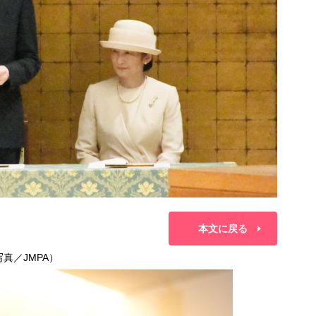
本文に戻る
真／JMPA）