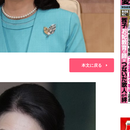
本文に戻る
）