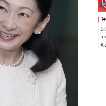
注
美
ス
親
健
美
夫