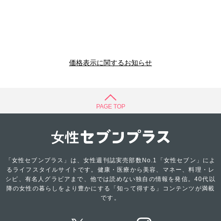
価格表示に関するお知らせ
PAGE TOP
「女性セブンプラス」は、女性週刊誌実売部数No.1「女性セブン」によ
るライフスタイルサイトです。健康・医療から美容、マネー、料理・レ
シピ、有名人グラビアまで、他では読めない独自の情報を発信。40代以
降の女性の暮らしをより豊かにする「知って得する」コンテンツが満載
です。