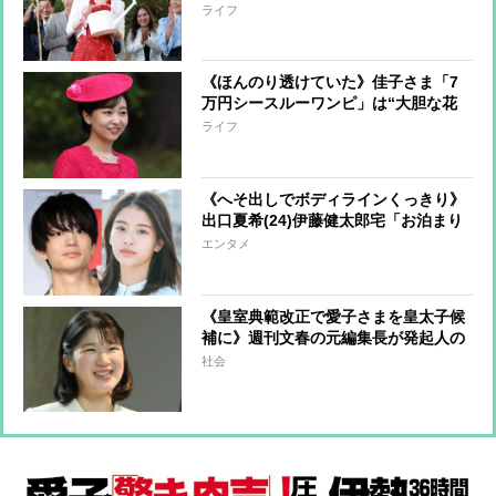
なワンピース」でコンサートへ「体の
ライフ
ラインがくっきり」で話題のブランド
と同じものか
《ほんのり透けていた》佳子さま「7
万円シースルーワンピ」は“大胆な花
柄”で「自由にエモーショナルに」が
ライフ
コンセプトの人気ブランド
《へそ出しでボディラインくっきり》
出口夏希(24)伊藤健太郎宅「お泊まり
私服」にファン熱視線「Z世代のファ
エンタメ
ッションリーダー」
《皇室典範改正で愛子さまを皇太子候
補に》週刊文春の元編集長が発起人の
署名活動が話題、賛同者は1か月足ら
社会
ずで4万人に プリンセスの未来はど
うなるか