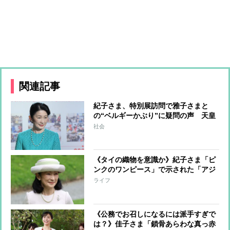
関連記事
紀子さま、特別展訪問で雅子さまと
の“ベルギーかぶり”に疑問の声 天皇
家と秋篠宮家の間では度々公務が“バ
社会
ッティング”して問題視
《タイの織物を意識か》紀子さま「ピ
ンクのワンピース」で示された「アジ
アンテイストの新境地」【専門家の分
ライフ
析】
《公務でお召しになるには派手すぎで
は？》佳子さま「鎖骨あらわな真っ赤