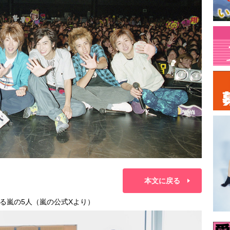
本文に戻る
る嵐の5人（嵐の公式Xより）