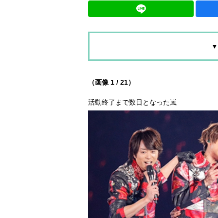
▼
（画像 1 / 21）
活動終了まで数日となった嵐