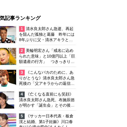
気記事ランキング
1
清水良太郎さん急逝、再起
を阻んだ孤独と葛藤 昨年には
8年ぶりに父・清水アキラと共
演、本格的な活動再開に向かっ
ていたが…周囲が懸念していた
2
美輪明宏さん「戒名に込め
「不安定なところ」
られた意味」と10億円以上「巨
額遺産の行方」 つきっきりで
私生活をサポートしていた元俳
優が相続か
3
《こんなバカのために、あ
りがとうな》清水良太郎さん急
死後の「父アキラからの返信」
布施辰徳が涙で明かす「順番が
違う」
4
《亡くなる直前にも笑顔》
清水良太郎さん急死、布施辰徳
が明かす「誕生会」とその後の
メッセージ
5
《サッカー日本代表・板倉
滉と結婚、第1子妊娠》川口春