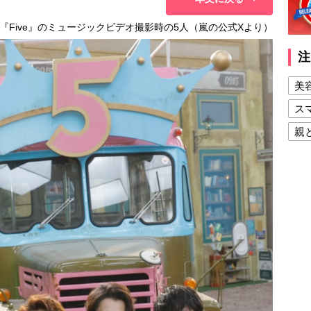
Five』のミュージックビデオ撮影時の5人（嵐の公式Xより）
注
美
ス
親
健
美
夫