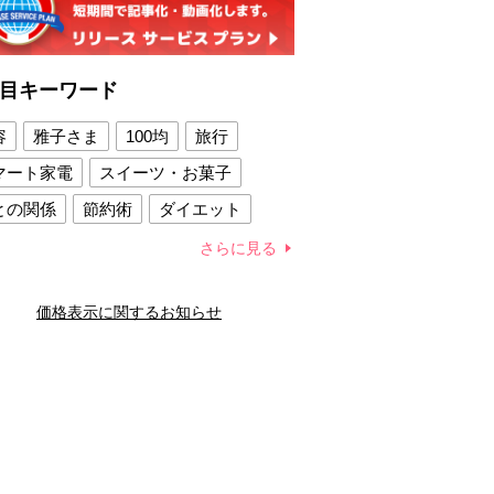
目キーワード
容
雅子さま
100均
旅行
マート家電
スイーツ・お菓子
との関係
節約術
ダイエット
康法
新製品
さらに見る
容賢者のダイエットグッズ
価格表示に関するお知らせ
との関係
新津春子
どか食い