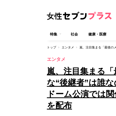
特集
社会
健康・医療
トップ
エンタメ
エンタメ
嵐、注目集まる「
な“後継者”は誰
ドーム公演では関
を配布