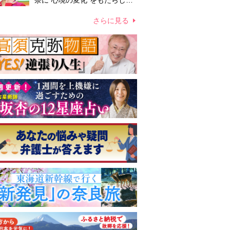
奈に“心境の変化”をもたらした
主演映画『ママせか』 身を削
って「がんに蝕まれる母」を演
さらに見る
じた壮絶な撮影現場