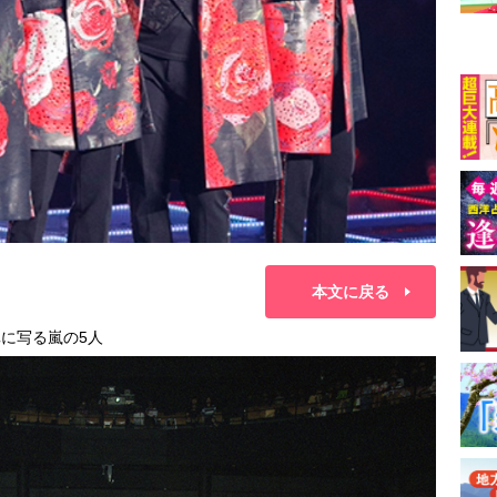
本文に戻る
に写る嵐の5人