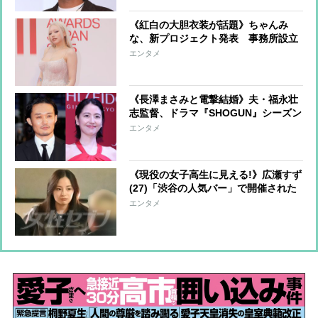
ず”でSTARTO社と契約終了
《紅白の大胆衣装が話題》ちゃんみ
な、新プロジェクト発表 事務所設立
でアーティストのマネジメントも
エンタメ
「口パクは許さない」パフォーマンス
に強いこだわり
《長澤まさみと電撃結婚》夫・福永壮
志監督、ドラマ『SHOGUN』シーズン
2でも続投決定 「ギャラは1話につき
エンタメ
最低1000万円」の辣腕
《現役の女子高生に見える!》広瀬すず
(27)「渋谷の人気バー」で開催された
打ち上げで“透明感”あふれる私服ショ
エンタメ
ット