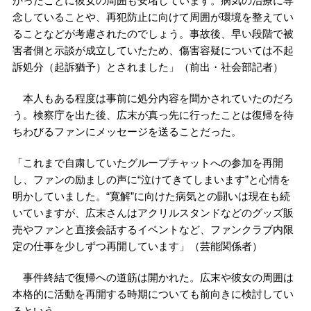
かったことに彼女の周囲も安堵しています。病気の治療に専
念していることや、再犯防止に向けて周囲が環境を整えてい
ることなどが考慮されたのでしょう。事故後、早い段階で被
害者側と示談が成立していたため、傷害容疑については不起
訴処分（起訴猶予）とされました」（前出・社会部記者）
本人もある程度は事前に処分内容を聞かされていたのだろ
う。検察庁を出た後、広末が真っ先に行ったことは復帰を待
ちわびるファンにメッセージを送ることだった。
「これまで自粛していたグループチャットへの参加を再開
し、ファンの励ましの声に“泣けてきてしまいます”と心情を
明かしていました。“寛解”に向けた病気との闘いは現在も続
いていますが、広末さんはアクリルスタンドなどのグッズ販
売やファンと直接会話するイベントなど、ファンクラブ内限
定の仕事を少しずつ再開しています」（芸能関係者）
事件終結で復帰への道筋は開かれた。広末や彼女の周囲は
本格的に活動を再開する時期についても前向きに検討してい
るという。