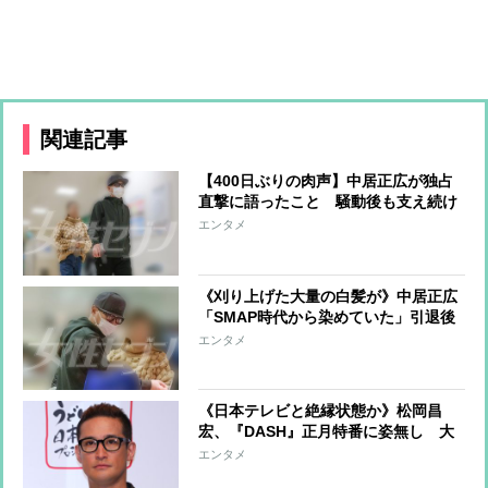
関連記事
【400日ぶりの肉声】中居正広が独占
直撃に語ったこと 騒動後も支え続け
た15年来の恋人と百貨店で買い物デー
エンタメ
ト《初2ショット》
《刈り上げた大量の白髪が》中居正広
「SMAP時代から染めていた」引退後
に“年相応”と受け入れた「自然体」の
エンタメ
現在
《日本テレビと絶縁状態か》松岡昌
宏、『DASH』正月特番に姿無し 大
晦日にはカウコンにサプライズ登場、
エンタメ
ファンに一礼し“立つ鳥、跡を濁さ