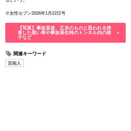
※
女性セブン
2026
年
1
月
22
日号
【写真】事故直後、広末のものと思われる停
車した黒い車や事故発生時のトンネル内の様
子など
関連キーワード
芸能人