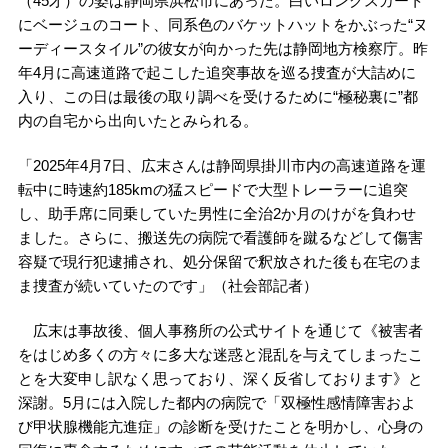
（45才）の姿は静岡県浜松市にあった。白いロングスカート
にベージュのコート、同系色のバケットハットをかぶった“ヌ
ーディースタイル”の彼女が向かった先は静岡地方検察庁。昨
年4月に高速道路で起こした追突事故を巡る捜査が大詰めに
入り、この日は最後の取り調べを受けるために“極秘裏に”都
内の自宅から出向いたとみられる。
「2025年4月7日、広末さんは静岡県掛川市内の高速道路を運
転中に時速約185kmの猛スピードで大型トレーラーに追突
し、助手席に同乗していた男性に全治2か月のけがを負わせ
ました。さらに、搬送先の病院で看護師を蹴るなどして傷害
容疑で現行犯逮捕され、処分保留で釈放された後も在宅のま
ま捜査が続いていたのです」（社会部記者）
広末は事故後、個人事務所の公式サイトを通じて《被害者
をはじめ多くの方々に多大な迷惑と混乱を与えてしまったこ
とを大変申し訳なく思っており、深く反省しております》と
深謝。5月には入院した都内の病院で「双極性感情障害およ
び甲状腺機能亢進症」の診断を受けたことを明かし、心身の