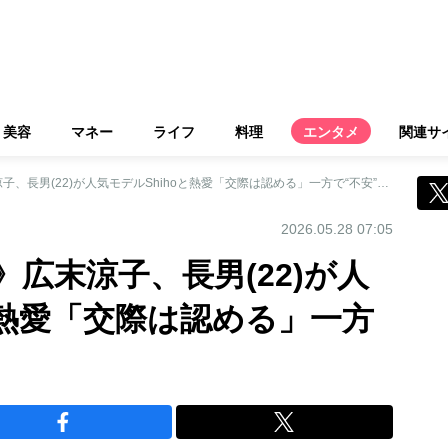
美容
マネー
ライフ
料理
エンタメ
関連サ
《絶世の美男美女》広末涼子、長男(22)が人気モデルShihoと熱愛「交際は認める」一方で“不安”な母心も
2026.05.28 07:05
広末涼子、長男(22)が人
と熱愛「交際は認める」一方