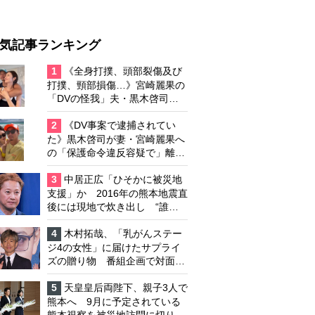
気記事ランキング
1
《全身打撲、頭部裂傷及び
打撲、頸部損傷…》宮崎麗果の
「DVの怪我」夫・黒木啓司の
逮捕で始まる「夫婦の闘争」
2
《DV事案で逮捕されてい
た》黒木啓司が妻・宮崎麗果へ
の「保護命令違反容疑で」離婚
協議は「第二ステージ」へ
3
中居正広「ひそかに被災地
支援」か 2016年の熊本地震直
後には現地で炊き出し “誰に
も知られなくて良い”と、むし
ろ強まる福祉活動への思い
4
木村拓哉、「乳がんステー
ジ4の女性」に届けたサプライ
ズの贈り物 番組企画で対面し
たファンが、夢と希望を与える
心遣いに「うれしくて号泣しま
5
天皇皇后両陛下、親子3人で
した」
熊本へ 9月に予定されている