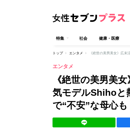
特集
社会
健康・医療
トップ
エンタメ
エンタメ
《絶世の美男美女》
気モデルShiho
で“不安”な母心も