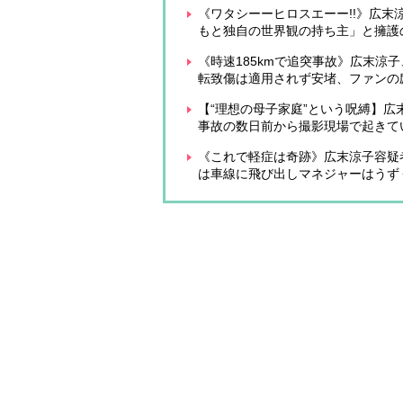
《ワタシーーヒロスエーー!!》広
もと独自の世界観の持ち主」と擁護
《時速185kmで追突事故》広末涼
転致傷は適用されず安堵、ファンの
【“理想の母子家庭”という呪縛】
事故の数日前から撮影現場で起きて
《これで軽症は奇跡》広末涼子容疑
は車線に飛び出しマネジャーはうず