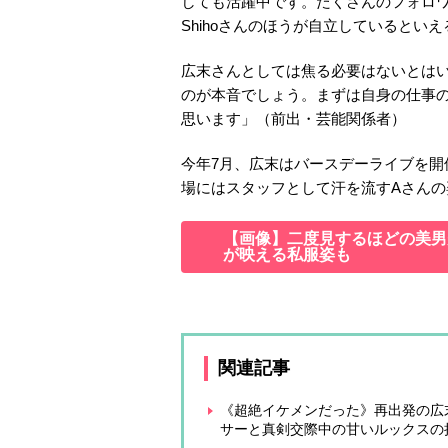
しても活躍中です。たくさんのフォロ
Shihoさんのほうが自立しているとい
広末さんとしては焦る必要はないとは
のが本音でしょう。まずは自身の仕事
思います」（前出・芸能関係者）
今年7月、広末はバースデーライブを
場にはスタッフとして汗を流すAさんの
【画像】二度見するほどの美男美
が映える私服姿も
関連記事
《超絶イケメンだった》再出発の広
サーと真剣交際中の甘いルックスの