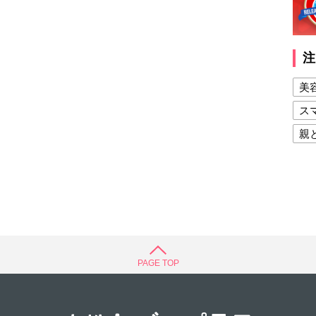
注
美
ス
親
健
美
夫
PAGE TOP