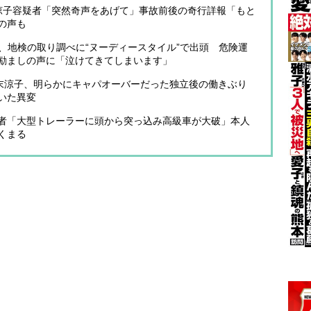
末涼子容疑者「突然奇声をあげて」事故前後の奇行詳報「もと
の声も
子、地検の取り調べに“ヌーディースタイル”で出頭 危険運
励ましの声に「泣けてきてしまいます」
広末涼子、明らかにキャパオーバーだった独立後の働きぶり
いた異変
者「大型トレーラーに頭から突っ込み高級車が大破」本人
くまる