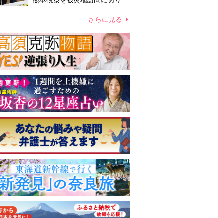
熊本視察を被災地訪問に切り替
えての実施が現実的か 上皇ご
夫妻から受け継ぐ“国民への寄
さらに見る
り添い方”