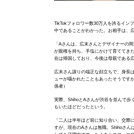
TikTokフォロワー数30万人を誇るイ
中であることがわかった。お相手は、広
「Aさんは、広末さんとデザイナーの
が親権を持ち、手塩にかけて育ててき
在は帰国しており、今後は母親である
広末さん譲りの端正な顔立ちで、身長は
ューが囁かれたこともあったそうです
係者）
実際、ShihoとAさんが渋谷を並ん
もいたほどだったという。
「二人は半年ほど前に知り合い、交際
すが、現在のAさんは無職。Shihoさ