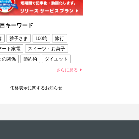
目キーワード
容
雅子さま
100均
旅行
マート家電
スイーツ・お菓子
との関係
節約術
ダイエット
康法
新製品
さらに見る
容賢者のダイエットグッズ
価格表示に関するお知らせ
との関係
新津春子
どか食い