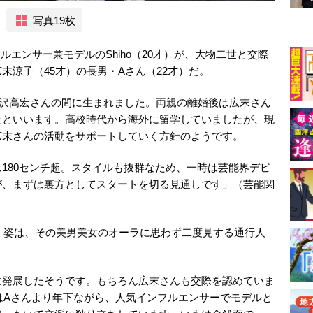
写真19枚
ンフルエンサー兼モデルのShiho（20才）が、大物二世と交際
末涼子（45才）の長男・Aさん（22才）だ。
岡沢高宏さんの間に生まれました。両親の離婚後は広末さん
たといいます。高校時代から海外に留学していましたが、現
広末さんの活動をサポートしていく方針のようです。
180センチ超。スタイルも抜群なため、一時は芸能界デビ
が、まずは裏方としてスタートを切る見通しです」（芸能関
で歩く姿は、その美男美女のオーラに思わず二度見する通行人
に発展したそうです。もちろん広末さんも交際を認めていま
んはAさんより年下ながら、人気インフルエンサーでモデルと