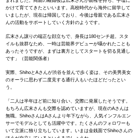
まれました。両親の離婚後は広末さんが親権を持ち、手塩に
かけて育ててきたといいます。高校時代から海外に留学して
いましたが、現在は帰国しており、今後は母親である広末さ
んの活動をサポートしていく方針のようです。
広末さん譲りの端正な顔立ちで、身長は180センチ超。スタ
イルも抜群なため、一時は芸能界デビューが囁かれたことも
あったそうですが、まずは裏方としてスタートを切る見通し
です」（芸能関係者）
実際、ShihoとAさんが渋谷を並んで歩く姿は、その美男美女
のオーラに思わず二度見する通行人もいたほどだったとい
う。
「二人は半年ほど前に知り合い、交際に発展したそうです。
もちろん広末さんも交際を認めていますが、現在のAさんは
無職。ShihoさんはAさんより年下ながら、人気インフルエン
サーでモデルとしても活躍中です。たくさんのフォロワーも
いて立派に独り立ちしています。いまは金銭面でShihoさんの
ほうが自立しているといえるでしょうね。