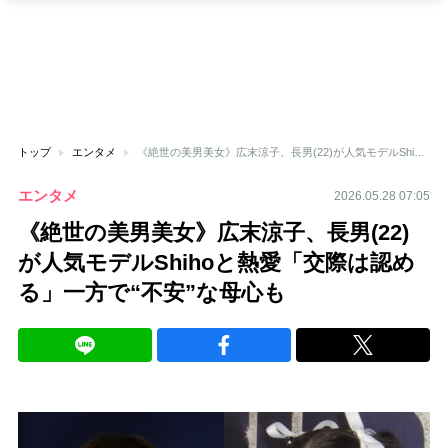
トップ
エンタメ
《絶世の美男美女》広末涼子、長男(22)が人気モデルShihoと熱愛「交際は認める」一方で“不安”な母心も
エンタメ
2026.05.28 07:05
《絶世の美男美女》広末涼子、長男(22)
が人気モデルShihoと熱愛「交際は認め
る」一方で“不安”な母心も