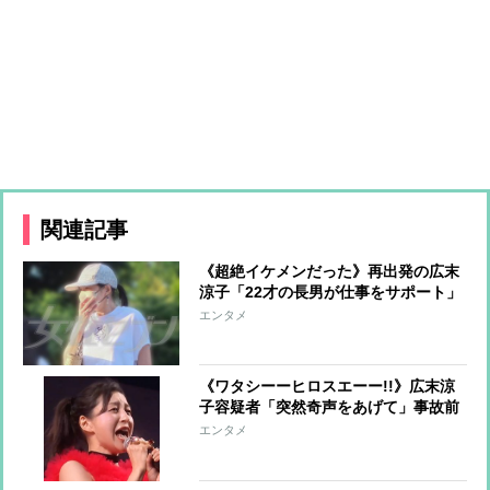
関連記事
《超絶イケメンだった》再出発の広末
涼子「22才の長男が仕事をサポート」
美人インフルエンサーと真剣交際中の
エンタメ
甘いルックスの持ち主
《ワタシーーヒロスエーー!!》広末涼
子容疑者「突然奇声をあげて」事故前
後の奇行詳報「もともと独自の世界観
エンタメ
の持ち主」と擁護の声も