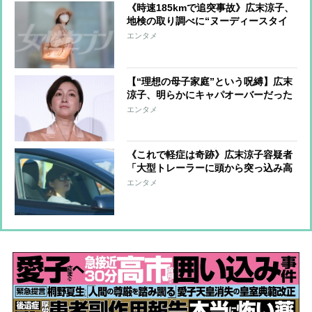
《時速185kmで追突事故》広末涼子、
地検の取り調べに“ヌーディースタイ
ル”で出頭 危険運転致傷は適用され
エンタメ
ず安堵、ファンの励ましの声に「泣け
てきてしまいます」
【“理想の母子家庭”という呪縛】広末
涼子、明らかにキャパオーバーだった
独立後の働きぶり 事故の数日前から
エンタメ
撮影現場で起きていた異変
《これで軽症は奇跡》広末涼子容疑者
「大型トレーラーに頭から突っ込み高
級車が大破」本人は車線に飛び出しマ
エンタメ
ネジャーはうずくまる