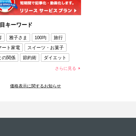
目キーワード
容
雅子さま
100均
旅行
マート家電
スイーツ・お菓子
との関係
節約術
ダイエット
康法
新製品
さらに見る
容賢者のダイエットグッズ
価格表示に関するお知らせ
との関係
新津春子
どか食い