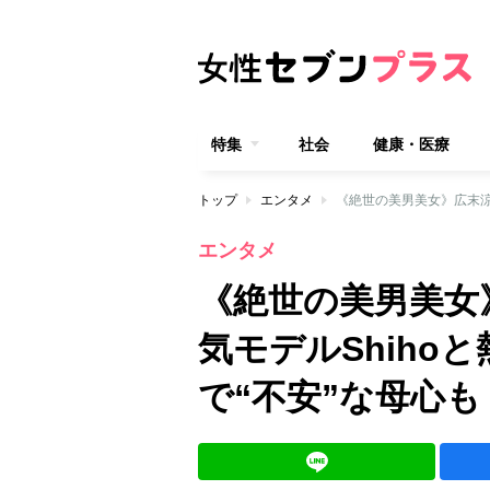
特集
社会
健康・医療
トップ
エンタメ
エンタメ
《絶世の美男美女》
気モデルShiho
で“不安”な母心も