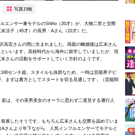
写真19枚
ンフルエンサー兼モデルのShiho（20才）が、大物二世と交際
末涼子（45才）の長男・Aさん（22才）だ。
岡沢高宏さんの間に生まれました。両親の離婚後は広末さん
たといいます。高校時代から海外に留学していましたが、現
広末さんの活動をサポートしていく方針のようです。
180センチ超。スタイルも抜群なため、一時は芸能界デビ
が、まずは裏方としてスタートを切る見通しです」（芸能関
で歩く姿は、その美男美女のオーラに思わず二度見する通行人
に発展したそうです。もちろん広末さんも交際を認めていま
んはAさんより年下ながら、人気インフルエンサーでモデルと