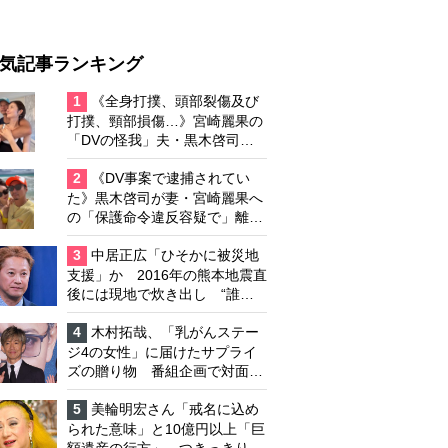
気記事ランキング
1
《全身打撲、頭部裂傷及び
打撲、頸部損傷…》宮崎麗果の
「DVの怪我」夫・黒木啓司の
逮捕で始まる「夫婦の闘争」
2
《DV事案で逮捕されてい
た》黒木啓司が妻・宮崎麗果へ
の「保護命令違反容疑で」離婚
協議は「第二ステージ」へ
3
中居正広「ひそかに被災地
支援」か 2016年の熊本地震直
後には現地で炊き出し “誰に
も知られなくて良い”と、むし
ろ強まる福祉活動への思い
4
木村拓哉、「乳がんステー
ジ4の女性」に届けたサプライ
ズの贈り物 番組企画で対面し
たファンが、夢と希望を与える
心遣いに「うれしくて号泣しま
5
美輪明宏さん「戒名に込め
した」
られた意味」と10億円以上「巨