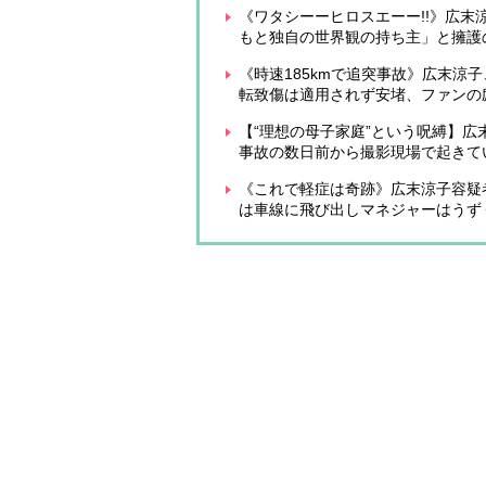
《ワタシーーヒロスエーー!!》広
もと独自の世界観の持ち主」と擁護
《時速185kmで追突事故》広末涼
転致傷は適用されず安堵、ファンの
【“理想の母子家庭”という呪縛】
事故の数日前から撮影現場で起きて
《これで軽症は奇跡》広末涼子容疑
は車線に飛び出しマネジャーはうず