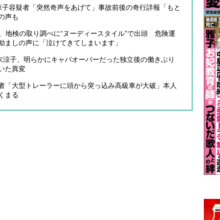
末涼子容疑者「突然奇声をあげて」事故前後の奇行詳報「もと
の声も
子、地検の取り調べに“ヌーディースタイル”で出頭 危険運
励ましの声に「泣けてきてしまいます」
広末涼子、明らかにキャパオーバーだった独立後の働きぶり
いた異変
者「大型トレーラーに頭から突っ込み高級車が大破」本人
くまる