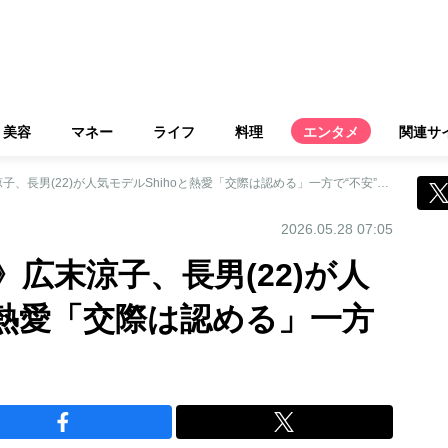
美容
マネー
ライフ
料理
エンタメ
関連サ
《絶世の美男美女》広末涼子、長男(22)が人気モデルShihoと熱愛「交際は認める」一方で“不安”な母心も
2026.05.28 07:05
広末涼子、長男(22)が人
と熱愛「交際は認める」一方