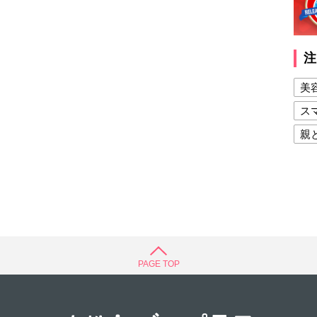
注
美
ス
親
健
美
夫
PAGE TOP