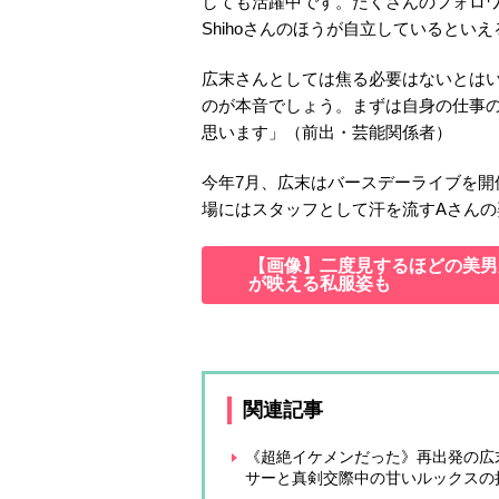
しても活躍中です。たくさんのフォロ
Shihoさんのほうが自立しているとい
広末さんとしては焦る必要はないとは
のが本音でしょう。まずは自身の仕事
思います」（前出・芸能関係者）
今年7月、広末はバースデーライブを
場にはスタッフとして汗を流すAさんの
【画像】二度見するほどの美男美
が映える私服姿も
関連記事
《超絶イケメンだった》再出発の広
サーと真剣交際中の甘いルックスの