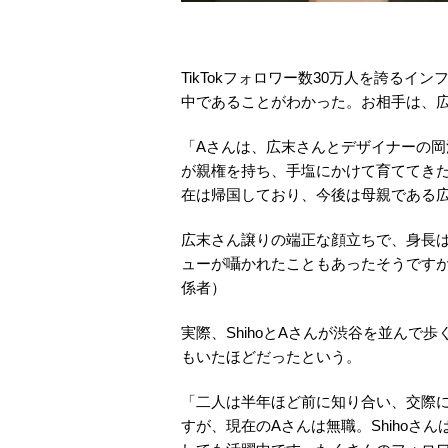
TikTokフォロワー数30万人を誇るイ
中であることがわかった。お相手は、広
「Aさんは、広末さんとデザイナーの
が親権を持ち、手塩にかけて育ててき
在は帰国しており、今後は母親である
広末さん譲りの端正な顔立ちで、身長は
ューが囁かれたこともあったそうです
係者）
実際、ShihoとAさんが渋谷を並ん
もいたほどだったという。
「二人は半年ほど前に知り合い、交際
すが、現在のAさんは無職。Shihoさ