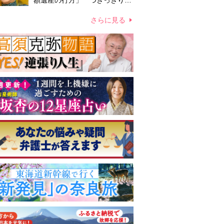
額遺産の行方」 つきっきりで
私生活をサポートしていた元俳
優が相続か
さらに見る