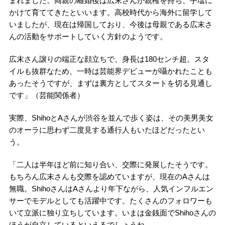
まれました。両親の離婚後は広末さんが親権を持ち、手塩に
かけて育ててきたといいます。高校時代から海外に留学して
いましたが、現在は帰国しており、今後は母親である広末さ
んの活動をサポートしていく方針のようです。
広末さん譲りの端正な顔立ちで、身長は180センチ超。スタ
イルも抜群なため、一時は芸能界デビューが囁かれたことも
あったそうですが、まずは裏方としてスタートを切る見通し
です」（芸能関係者）
実際、ShihoとAさんが渋谷を並んで歩く姿は、その美男美女
のオーラに思わず二度見する通行人もいたほどだったとい
う。
「二人は半年ほど前に知り合い、交際に発展したそうです。
もちろん広末さんも交際を認めていますが、現在のAさんは
無職。ShihoさんはAさんより年下ながら、人気インフルエン
サーでモデルとしても活躍中です。たくさんのフォロワーも
いて立派に独り立ちしています。いまは金銭面でShihoさんの
ほうが自立しているといえるでしょうね。