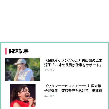
関連記事
《超絶イケメンだった》再出発の広末
涼子「22才の長男が仕事をサポート」
美人インフルエンサーと真剣交際中の
エンタメ
甘いルックスの持ち主
《ワタシーーヒロスエーー!!》広末涼
子容疑者「突然奇声をあげて」事故前
後の奇行詳報「もともと独自の世界観
エンタメ
の持ち主」と擁護の声も