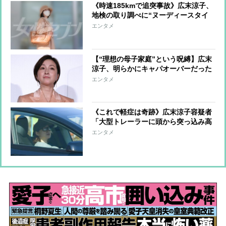
《時速185kmで追突事故》広末涼子、
地検の取り調べに“ヌーディースタイ
ル”で出頭 危険運転致傷は適用され
エンタメ
ず安堵、ファンの励ましの声に「泣け
てきてしまいます」
【“理想の母子家庭”という呪縛】広末
涼子、明らかにキャパオーバーだった
独立後の働きぶり 事故の数日前から
エンタメ
撮影現場で起きていた異変
《これで軽症は奇跡》広末涼子容疑者
「大型トレーラーに頭から突っ込み高
級車が大破」本人は車線に飛び出しマ
エンタメ
ネジャーはうずくまる