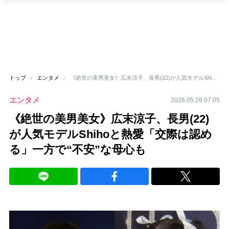
トップ
エンタメ
《絶世の美男美女》広末涼子、長男(22)が人気モデルShihoと熱愛「交際は認める」一方で“不安”な母心も
エンタメ
2026.05.28 07:05
《絶世の美男美女》広末涼子、長男(22)
が人気モデルShihoと熱愛「交際は認め
る」一方で“不安”な母心も