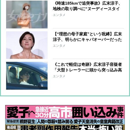
《時速185kmで追突事故》広末涼子、
地検の取り調べに“ヌーディースタイ
ル”で出頭 危険運転致傷は適用され
エンタメ
ず安堵、ファンの励ましの声に「泣け
てきてしまいます」
【“理想の母子家庭”という呪縛】広末
涼子、明らかにキャパオーバーだった
独立後の働きぶり 事故の数日前から
エンタメ
撮影現場で起きていた異変
《これで軽症は奇跡》広末涼子容疑者
「大型トレーラーに頭から突っ込み高
級車が大破」本人は車線に飛び出しマ
エンタメ
ネジャーはうずくまる