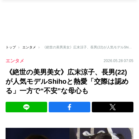
トップ
エンタメ
《絶世の美男美女》広末涼子、長男(22)が人気モデルShihoと熱愛「交際は認める」一方で“不安”な母心も
エンタメ
2026.05.28 07:05
《絶世の美男美女》広末涼子、長男(22)
が人気モデルShihoと熱愛「交際は認め
る」一方で“不安”な母心も