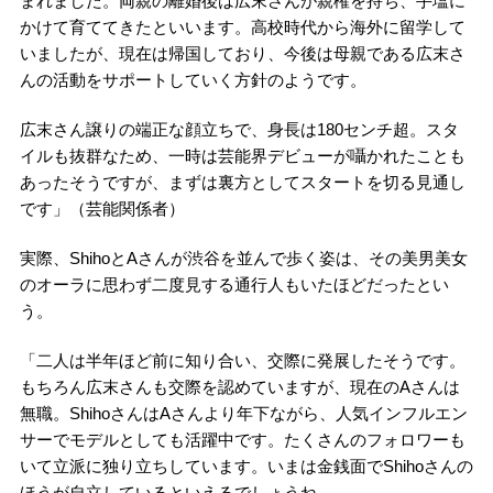
まれました。両親の離婚後は広末さんが親権を持ち、手塩に
かけて育ててきたといいます。高校時代から海外に留学して
いましたが、現在は帰国しており、今後は母親である広末さ
んの活動をサポートしていく方針のようです。
広末さん譲りの端正な顔立ちで、身長は180センチ超。スタ
イルも抜群なため、一時は芸能界デビューが囁かれたことも
あったそうですが、まずは裏方としてスタートを切る見通し
です」（芸能関係者）
実際、ShihoとAさんが渋谷を並んで歩く姿は、その美男美女
のオーラに思わず二度見する通行人もいたほどだったとい
う。
「二人は半年ほど前に知り合い、交際に発展したそうです。
もちろん広末さんも交際を認めていますが、現在のAさんは
無職。ShihoさんはAさんより年下ながら、人気インフルエン
サーでモデルとしても活躍中です。たくさんのフォロワーも
いて立派に独り立ちしています。いまは金銭面でShihoさんの
ほうが自立しているといえるでしょうね。