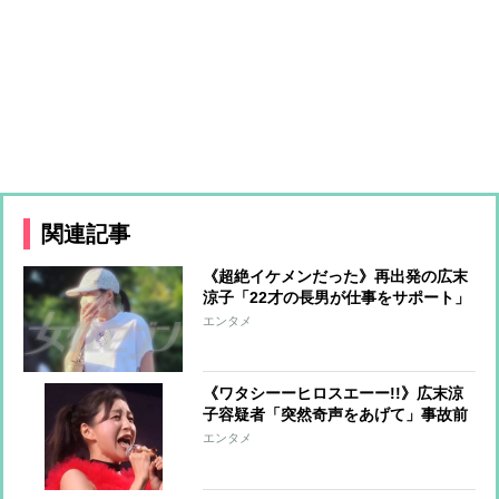
関連記事
《超絶イケメンだった》再出発の広末
涼子「22才の長男が仕事をサポート」
美人インフルエンサーと真剣交際中の
エンタメ
甘いルックスの持ち主
《ワタシーーヒロスエーー!!》広末涼
子容疑者「突然奇声をあげて」事故前
後の奇行詳報「もともと独自の世界観
エンタメ
の持ち主」と擁護の声も