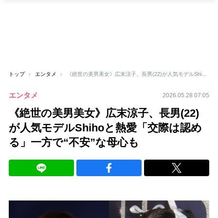
トップ
エンタメ
《絶世の美男美女》広末涼子、長男(22)が人気モデルShihoと熱愛「交際は認める」一方で“不安”な母心も
エンタメ
2026.05.28 07:05
《絶世の美男美女》広末涼子、長男(22)
が人気モデルShihoと熱愛「交際は認め
る」一方で“不安”な母心も