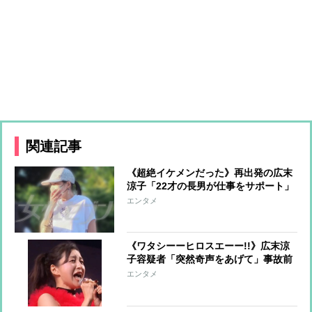
関連記事
《超絶イケメンだった》再出発の広末
涼子「22才の長男が仕事をサポート」
美人インフルエンサーと真剣交際中の
エンタメ
甘いルックスの持ち主
《ワタシーーヒロスエーー!!》広末涼
子容疑者「突然奇声をあげて」事故前
後の奇行詳報「もともと独自の世界観
エンタメ
の持ち主」と擁護の声も