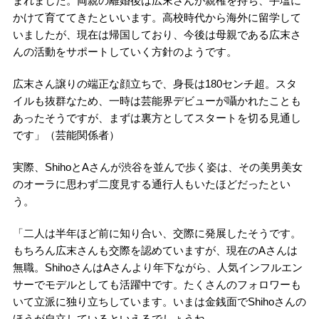
まれました。両親の離婚後は広末さんが親権を持ち、手塩に
かけて育ててきたといいます。高校時代から海外に留学して
いましたが、現在は帰国しており、今後は母親である広末さ
んの活動をサポートしていく方針のようです。
広末さん譲りの端正な顔立ちで、身長は180センチ超。スタ
イルも抜群なため、一時は芸能界デビューが囁かれたことも
あったそうですが、まずは裏方としてスタートを切る見通し
です」（芸能関係者）
実際、ShihoとAさんが渋谷を並んで歩く姿は、その美男美女
のオーラに思わず二度見する通行人もいたほどだったとい
う。
「二人は半年ほど前に知り合い、交際に発展したそうです。
もちろん広末さんも交際を認めていますが、現在のAさんは
無職。ShihoさんはAさんより年下ながら、人気インフルエン
サーでモデルとしても活躍中です。たくさんのフォロワーも
いて立派に独り立ちしています。いまは金銭面でShihoさんの
ほうが自立しているといえるでしょうね。