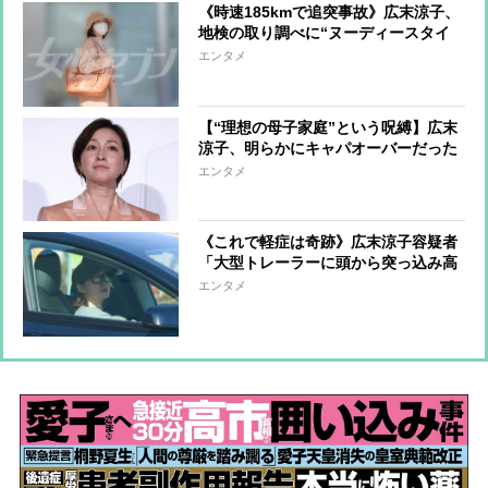
《時速185kmで追突事故》広末涼子、
地検の取り調べに“ヌーディースタイ
ル”で出頭 危険運転致傷は適用され
エンタメ
ず安堵、ファンの励ましの声に「泣け
てきてしまいます」
【“理想の母子家庭”という呪縛】広末
涼子、明らかにキャパオーバーだった
独立後の働きぶり 事故の数日前から
エンタメ
撮影現場で起きていた異変
《これで軽症は奇跡》広末涼子容疑者
「大型トレーラーに頭から突っ込み高
級車が大破」本人は車線に飛び出しマ
エンタメ
ネジャーはうずくまる