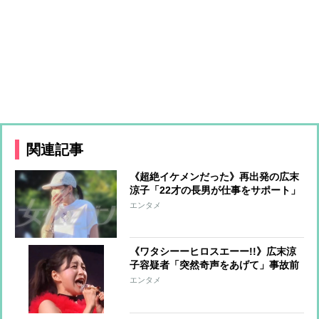
関連記事
《超絶イケメンだった》再出発の広末
涼子「22才の長男が仕事をサポート」
美人インフルエンサーと真剣交際中の
エンタメ
甘いルックスの持ち主
《ワタシーーヒロスエーー!!》広末涼
子容疑者「突然奇声をあげて」事故前
後の奇行詳報「もともと独自の世界観
エンタメ
の持ち主」と擁護の声も