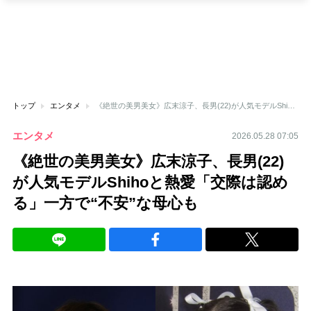
トップ
エンタメ
《絶世の美男美女》広末涼子、長男(22)が人気モデルShihoと熱愛「交際は認める」一方で“不安”な母心も
エンタメ
2026.05.28 07:05
《絶世の美男美女》広末涼子、長男(22)
が人気モデルShihoと熱愛「交際は認め
る」一方で“不安”な母心も