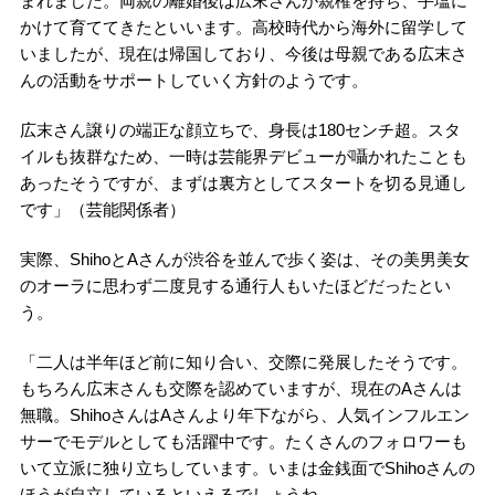
まれました。両親の離婚後は広末さんが親権を持ち、手塩に
かけて育ててきたといいます。高校時代から海外に留学して
いましたが、現在は帰国しており、今後は母親である広末さ
んの活動をサポートしていく方針のようです。
広末さん譲りの端正な顔立ちで、身長は180センチ超。スタ
イルも抜群なため、一時は芸能界デビューが囁かれたことも
あったそうですが、まずは裏方としてスタートを切る見通し
です」（芸能関係者）
実際、ShihoとAさんが渋谷を並んで歩く姿は、その美男美女
のオーラに思わず二度見する通行人もいたほどだったとい
う。
「二人は半年ほど前に知り合い、交際に発展したそうです。
もちろん広末さんも交際を認めていますが、現在のAさんは
無職。ShihoさんはAさんより年下ながら、人気インフルエン
サーでモデルとしても活躍中です。たくさんのフォロワーも
いて立派に独り立ちしています。いまは金銭面でShihoさんの
ほうが自立しているといえるでしょうね。