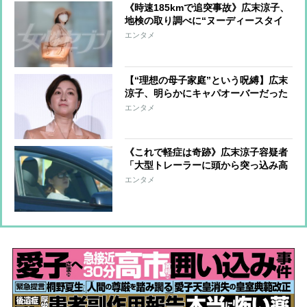
《時速185kmで追突事故》広末涼子、
地検の取り調べに“ヌーディースタイ
ル”で出頭 危険運転致傷は適用され
エンタメ
ず安堵、ファンの励ましの声に「泣け
てきてしまいます」
【“理想の母子家庭”という呪縛】広末
涼子、明らかにキャパオーバーだった
独立後の働きぶり 事故の数日前から
エンタメ
撮影現場で起きていた異変
《これで軽症は奇跡》広末涼子容疑者
「大型トレーラーに頭から突っ込み高
級車が大破」本人は車線に飛び出しマ
エンタメ
ネジャーはうずくまる