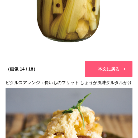
（画像 14 / 18）
本文に戻る
ピクルスアレンジ：長いものフリット しょうが風味タルタルがけ