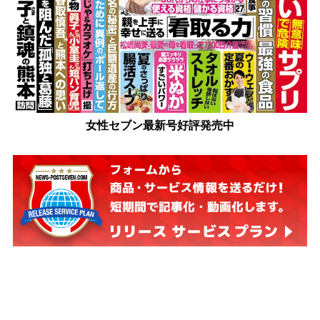
女性セブン最新号好評発売中