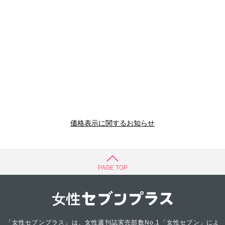
価格表示に関するお知らせ
PAGE TOP
「女性セブンプラス」は、女性週刊誌実売部数No.1「女性セブン」によ