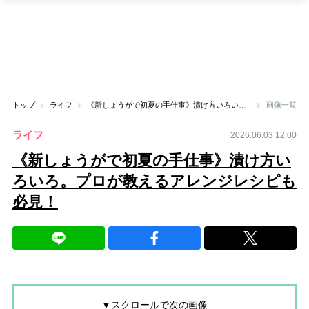
トップ
ライフ
《新しょうがで初夏の手仕事》漬け方いろいろ。プロが教えるアレンジレシピも必見！
画像一覧
ライフ
2026.06.03 12:00
《新しょうがで初夏の手仕事》漬け方い
ろいろ。プロが教えるアレンジレシピも
必見！
▼スクロールで次の画像