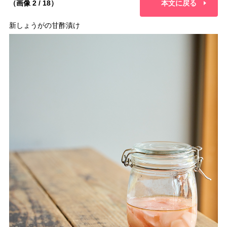
（画像 2 / 18）
本文に戻る
新しょうがの甘酢漬け