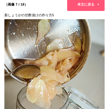
（画像 7 / 18）
本文に戻る
新しょうがの甘酢漬けの作り方5