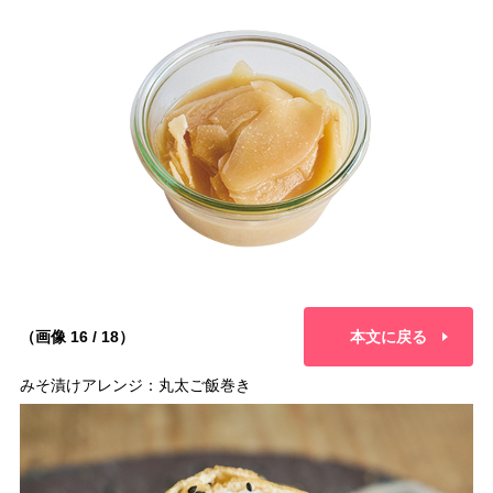
（画像 16 / 18）
本文に戻る
みそ漬けアレンジ：丸太ご飯巻き