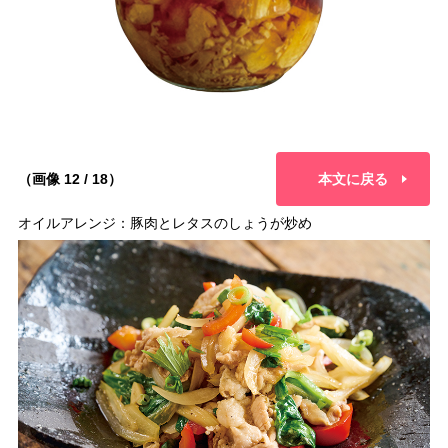
（画像 12 / 18）
本文に戻る
オイルアレンジ：豚肉とレタスのしょうが炒め