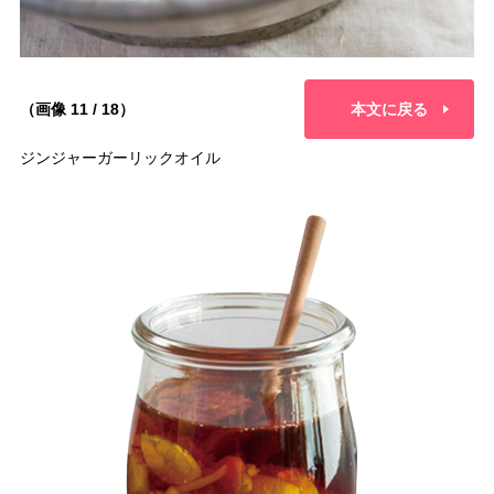
（画像 11 / 18）
本文に戻る
ジンジャーガーリックオイル