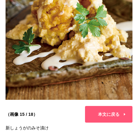
（画像 15 / 18）
本文に戻る
新しょうがのみそ漬け