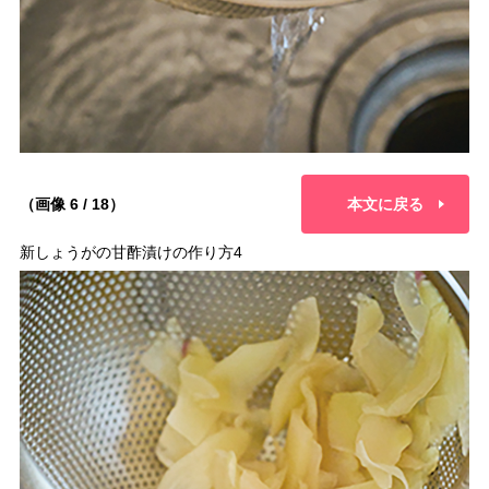
（画像 6 / 18）
本文に戻る
新しょうがの甘酢漬けの作り方4