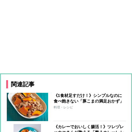
関連記事
《1食材足すだけ！》シンプルなのに
食べ飽きない「豚こまの満足おかず」
5アレンジ
料理・レシピ
《カレーでおいしく腸活！》ツレヅレ