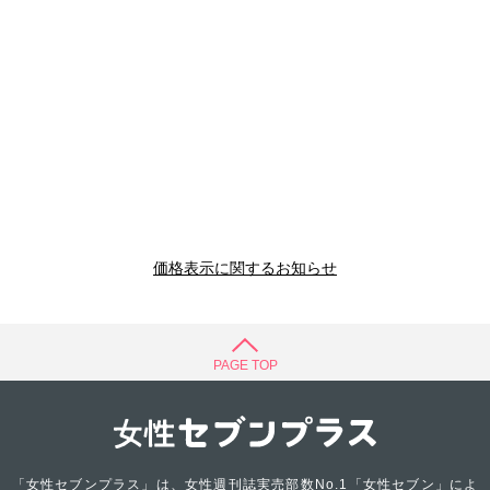
価格表示に関するお知らせ
PAGE TOP
「女性セブンプラス」は、女性週刊誌実売部数No.1「女性セブン」によ