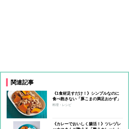
関連記事
《1食材足すだけ！》シンプルなのに
食べ飽きない「豚こまの満足おかず」
5アレンジ
料理・レシピ
《カレーでおいしく腸活！》ツレヅレ