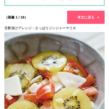
（画像 1 / 18）
本文に戻る
甘酢漬けアレンジ：さっぱりジンジャーマリネ