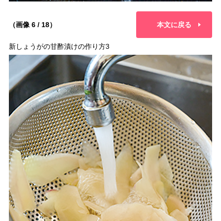
（画像 6 / 18）
本文に戻る
新しょうがの甘酢漬けの作り方3