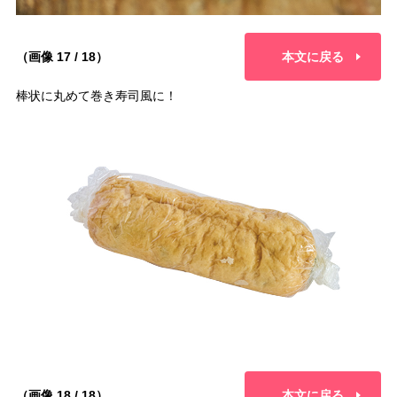
（画像 17 / 18）
本文に戻る
棒状に丸めて巻き寿司風に！
（画像 18 / 18）
本文に戻る