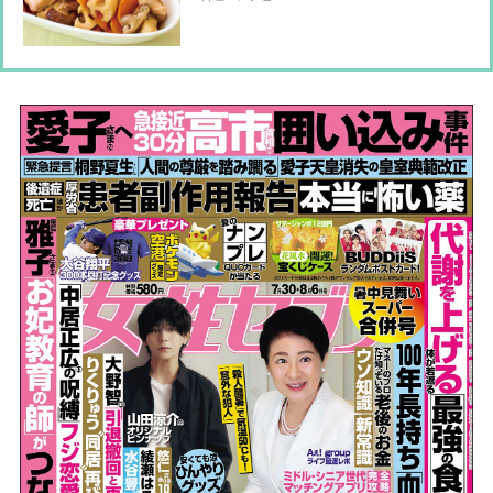
ンジレシピ8つ