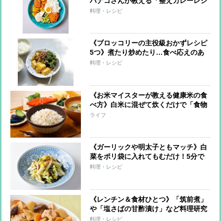
ハナコさんが教える「整えカレーレシ
ピ」手軽な“仕込みおき”で栄養価アッ
料理・レシピ
プ！
《ブロッコリーの主役級おかずレシピ
5つ》煮たり炒めたり…食べ応えのあ
るひと皿に！
料理・レシピ
《お米マイスターが教える健康米の食
べ方》白米に混ぜて炊くだけで「食物
繊維アップ」「糖質カット」 おいし
ライフ
く炊くコツも
《ガーリックや明太子ともマッチ》白
菜をポリ袋に入れてもむだけ！5分で
できる即席漬けレシピ5つ
料理・レシピ
《レンチン＆食材ひとつ》「筑前煮」
や「塩さばの甘酢漬け」など料理研究
家が教える簡単作りおきおかず＆アレ
料理・レシピ