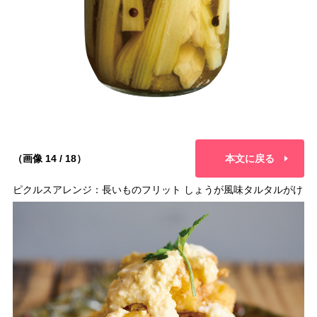
（画像 14 / 18）
本文に戻る
ピクルスアレンジ：長いものフリット しょうが風味タルタルがけ