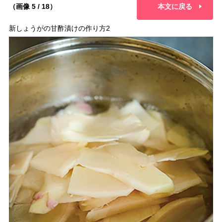
（画像 5 / 18）
本文に戻る
新しょうがの甘酢漬けの作り方2