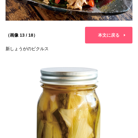
（画像 13 / 18）
本文に戻る
新しょうがのピクルス