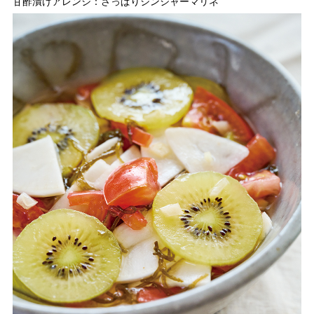
甘酢漬けアレンジ：さっぱりジンジャーマリネ