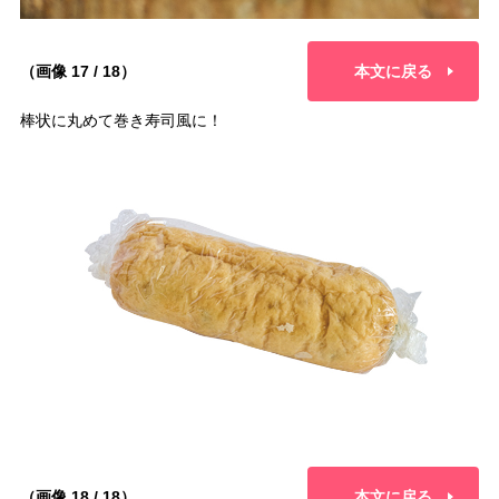
（画像 17 / 18）
本文に戻る
棒状に丸めて巻き寿司風に！
（画像 18 / 18）
本文に戻る