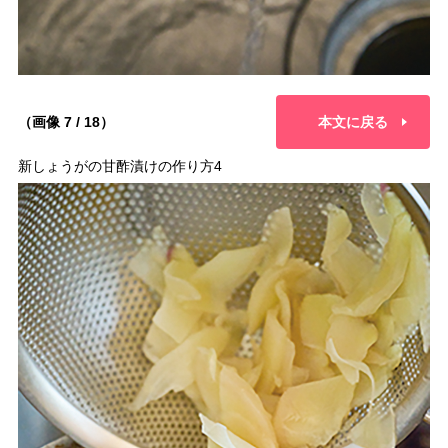
（画像 7 / 18）
本文に戻る
新しょうがの甘酢漬けの作り方4