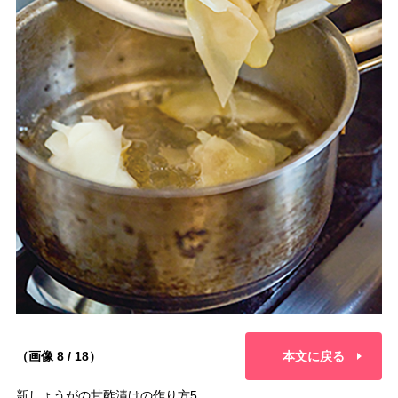
（画像 8 / 18）
本文に戻る
新しょうがの甘酢漬けの作り方5