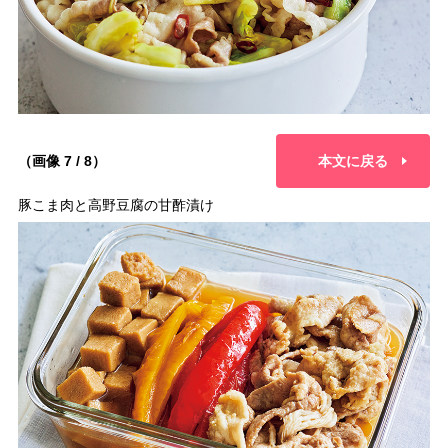
（画像 7 / 8）
本文に戻る
豚こま肉と高野豆腐の甘酢漬け