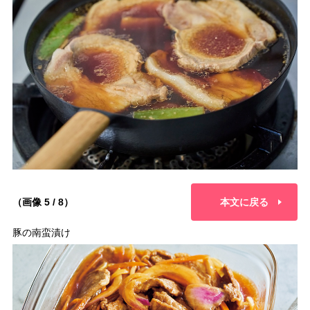
（画像 5 / 8）
本文に戻る
豚の南蛮漬け