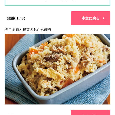
（画像 1 / 8）
本文に戻る
豚こま肉と根菜のおから酢煮