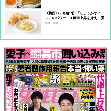
《梅雨バテも解消》「しょうがオイ
ル」のパワー 血糖値上昇を抑え、腸
活サポート、代謝促進に殺菌作用も
健康・医療