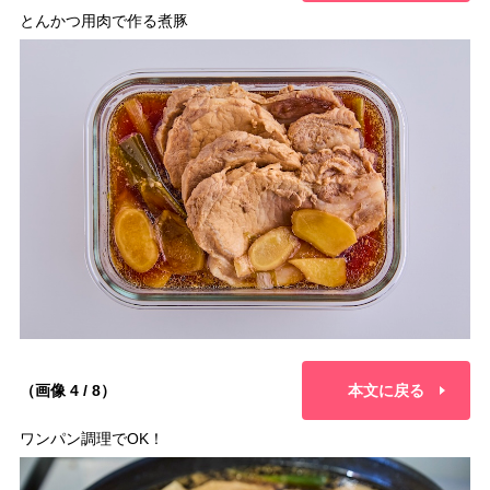
とんかつ用肉で作る煮豚
（画像 4 / 8）
本文に戻る
ワンパン調理でOK！