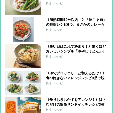
レンジまで全9レシピ
料理・レシピ
《加熱時間10分以内！》「豚こま肉」
の時短レシピ6つ。まさかのカレーも
煮込まずOK！
料理・レシピ
《暑い日はこれで決まり！》驚くほど
おいしいシンプル「冷やしうどん」6
レシピ！
料理・レシピ
《ゆでブロッコリーと和えるだけ！》
食べ飽きないアレンジレシピ9品で脱
マンネリ！
料理・レシピ
《作りおきおかずをアレンジ！》はさ
むだけの簡単サンドイッチレシピ3種
料理・レシピ