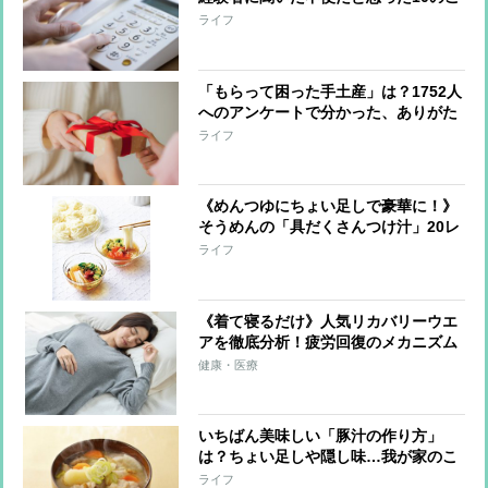
と
ライフ
「もらって困った手土産」は？1752人
へのアンケートで分かった、ありがた
くも途方に暮れたものとは…
ライフ
《めんつゆにちょい足しで豪華に！》
そうめんの「具だくさんつけ汁」20レ
シピ！和洋、エスニックとバリエいろ
ライフ
いろ
《着て寝るだけ》人気リカバリーウエ
アを徹底分析！疲労回復のメカニズム
から機能まで話題の「安眠」「快眠」
健康・医療
「良眠」アイテムが丸わかり
いちばん美味しい「豚汁の作り方」
は？ちょい足しや隠し味…我が家のこ
だわりが神アイディアだらけだった！
ライフ