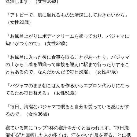
洗濯します」（女性36歳）
「アトピーで、肌に触れるものは清潔にしておきたいから」
（女性22歳）
「お風呂上がりにボディクリームを塗っており、パジャマに
匂いがつくので」（女性32歳）
「お風呂に入った後に食事を取ることがあったり、パジャマ
の上から上着を羽織って家族を迎えに駅まで行ったりするこ
ともあるので、なんだかんだで毎日洗濯」（女性47歳）
「パジャマのまま朝ごはんを作るからエプロン代わりになっ
てるため毎日替える」（女性51歳）
「毎日、清潔なパジャマで眠ると自分を労っている感じがす
るので」（女性36歳）
寝ている間にコップ1杯の寝汗をかくと言われます。“毎日洗
濯する”と回答した人の多くは、汗をかいた服を着ることに抵