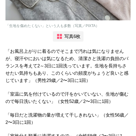
「生地を傷めたくない」という人も多数（写真／PIXTA）
写真6枚
「お風呂上がりに着るのでそこまで汚れは気になりません
が、寝汗やにおいは気になるため、清潔さと洗濯の負担のバ
ランスを考えて2～3日に1回洗っています。生地を長持ちさ
せたい気持ちもあり、このくらいの頻度がちょうど良いと感
じています」（男性29歳／2〜3日に1回）
「室温に気を付けているので汗をかいていない、生地が傷む
ので毎日洗いたくない」（女性52歳／2〜3日に1回）
「毎日だと洗濯物の量が増えて干しきれない」（女性56歳／
2〜3日に1回）
「家族分を順番に洗濯するので」（女性59歳／2〜3日に1