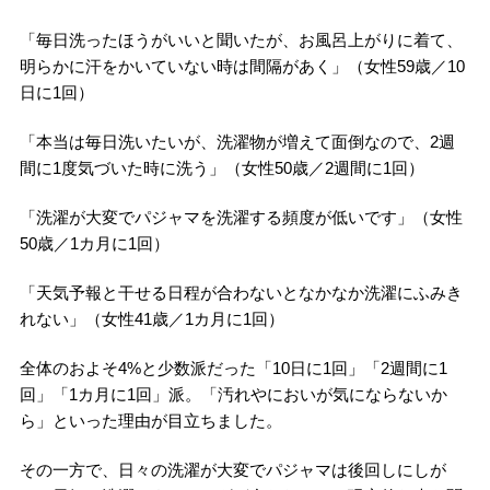
「毎日洗ったほうがいいと聞いたが、お風呂上がりに着て、
明らかに汗をかいていない時は間隔があく」（女性59歳／10
日に1回）
「本当は毎日洗いたいが、洗濯物が増えて面倒なので、2週
間に1度気づいた時に洗う」（女性50歳／2週間に1回）
「洗濯が大変でパジャマを洗濯する頻度が低いです」（女性
50歳／1カ月に1回）
「天気予報と干せる日程が合わないとなかなか洗濯にふみき
れない」（女性41歳／1カ月に1回）
全体のおよそ4%と少数派だった「10日に1回」「2週間に1
回」「1カ月に1回」派。「汚れやにおいが気にならないか
ら」といった理由が目立ちました。
その一方で、日々の洗濯が大変でパジャマは後回しにしが