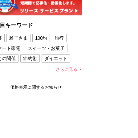
目キーワード
容
雅子さま
100均
旅行
マート家電
スイーツ・お菓子
との関係
節約術
ダイエット
康法
新製品
さらに見る
容賢者のダイエットグッズ
価格表示に関するお知らせ
との関係
新津春子
どか食い