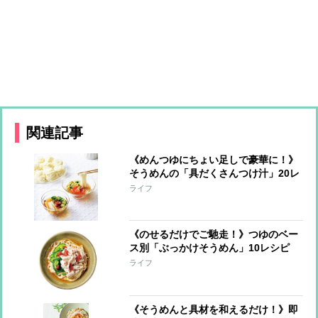
関連記事
《めんつゆにちょい足しで豪華に！》
そうめんの「具だくさんつけ汁」20レ
シピ！和洋、エスニックとバリエいろ
ライフ
いろ
《のせるだけでご馳走！》つゆのベー
ス別「ぶっかけそうめん」10レシピ
ライフ
《そうめんと具材を和えるだけ！》即