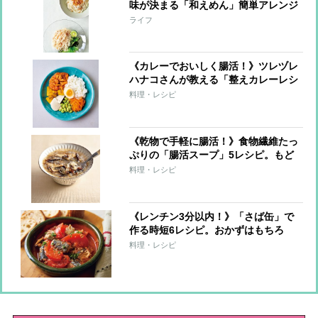
味が決まる「和えめん」簡単アレンジ
10レシピ！
ライフ
《カレーでおいしく腸活！》ツレヅレ
ハナコさんが教える「整えカレーレシ
ピ」手軽な“仕込みおき”で栄養価アッ
料理・レシピ
プ！
《乾物で手軽に腸活！》食物繊維たっ
ぷりの「腸活スープ」5レシピ。もど
し汁もだしに活用！
料理・レシピ
《レンチン3分以内！》「さば缶」で
作る時短6レシピ。おかずはもちろ
ん、サンドもごはん系もおまかせ！
料理・レシピ