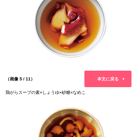
（画像 5 / 11）
本文に戻る
鶏がらスープの素×しょうゆ×砂糖×なめこ