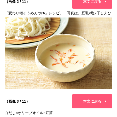
（画像 2 / 11）
本文に戻る
「変わり種そうめんつゆ」レシピ。 写真は、豆乳×塩×干しえび
（画像 3 / 11）
本文に戻る
白だし×オリーブオイル×豆苗