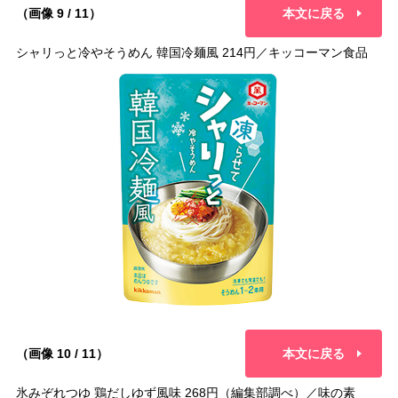
（画像 9 / 11）
本文に戻る
シャリっと冷やそうめん 韓国冷麺風 214円／キッコーマン食品
（画像 10 / 11）
本文に戻る
氷みぞれつゆ 鶏だしゆず風味 268円（編集部調べ）／味の素