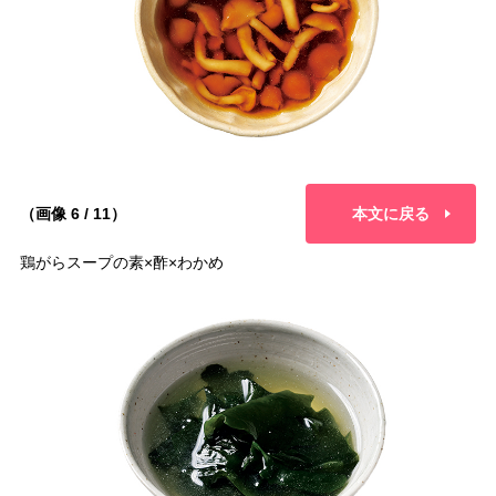
（画像 6 / 11）
本文に戻る
鶏がらスープの素×酢×わかめ