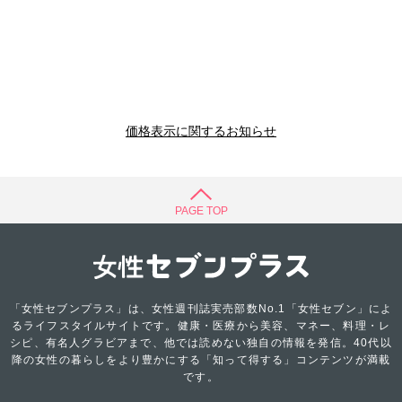
価格表示に関するお知らせ
PAGE TOP
「女性セブンプラス」は、女性週刊誌実売部数No.1「女性セブン」によ
るライフスタイルサイトです。健康・医療から美容、マネー、料理・レ
シピ、有名人グラビアまで、他では読めない独自の情報を発信。40代以
降の女性の暮らしをより豊かにする「知って得する」コンテンツが満載
です。