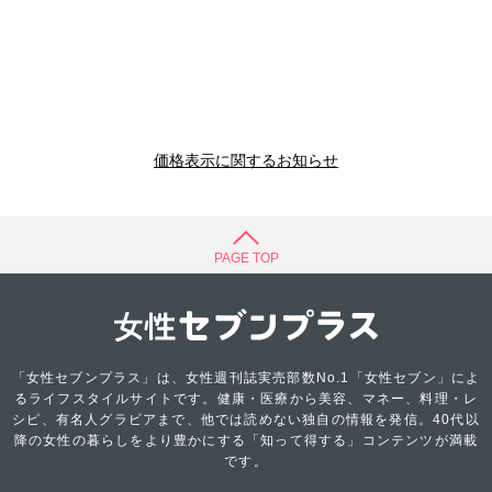
価格表示に関するお知らせ
PAGE TOP
「女性セブンプラス」は、女性週刊誌実売部数No.1「女性セブン」によ
るライフスタイルサイトです。健康・医療から美容、マネー、料理・レ
シピ、有名人グラビアまで、他では読めない独自の情報を発信。40代以
降の女性の暮らしをより豊かにする「知って得する」コンテンツが満載
です。