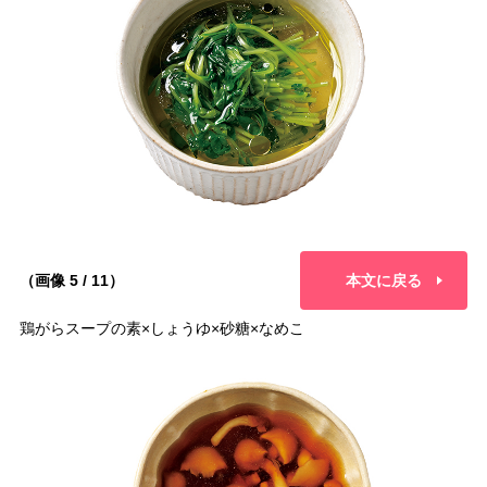
（画像 5 / 11）
本文に戻る
鶏がらスープの素×しょうゆ×砂糖×なめこ