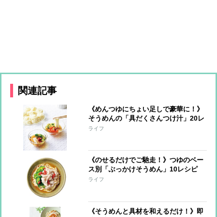
関連記事
《めんつゆにちょい足しで豪華に！》
そうめんの「具だくさんつけ汁」20レ
シピ！和洋、エスニックとバリエいろ
ライフ
いろ
《のせるだけでご馳走！》つゆのベー
ス別「ぶっかけそうめん」10レシピ
ライフ
《そうめんと具材を和えるだけ！》即