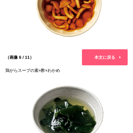
（画像 6 / 11）
本文に戻る
鶏がらスープの素×酢×わかめ