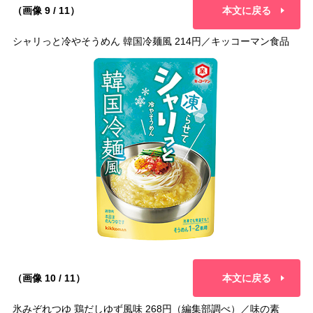
（画像 9 / 11）
本文に戻る
シャリっと冷やそうめん 韓国冷麺風 214円／キッコーマン食品
（画像 10 / 11）
本文に戻る
氷みぞれつゆ 鶏だしゆず風味 268円（編集部調べ）／味の素