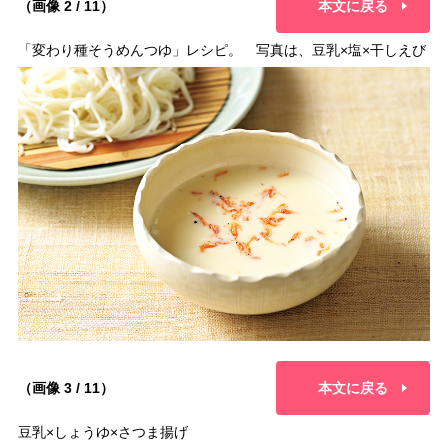
（画像 2 / 11）
本文に戻る
「変わり種そうめんつゆ」レシピ。 写真は、豆乳×塩×干しえび
（画像 3 / 11）
本文に戻る
豆乳×しょうゆ×さつま揚げ