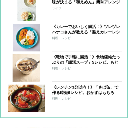
味が決まる「和えめん」簡単アレンジ
10レシピ！
ライフ
《カレーでおいしく腸活！》ツレヅレ
ハナコさんが教える「整えカレーレシ
ピ」手軽な“仕込みおき”で栄養価アッ
料理・レシピ
プ！
《乾物で手軽に腸活！》食物繊維たっ
ぷりの「腸活スープ」5レシピ。もど
し汁もだしに活用！
料理・レシピ
《レンチン3分以内！》「さば缶」で
作る時短6レシピ。おかずはもちろ
ん、サンドもごはん系もおまかせ！
料理・レシピ