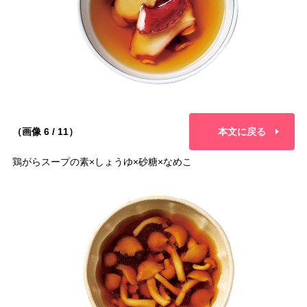
（画像 6 / 11）
本文に戻る
鶏がらスープの素×しょうゆ×砂糖×なめこ