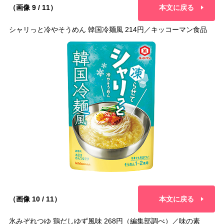
（画像 9 / 11）
本文に戻る
シャリっと冷やそうめん 韓国冷麺風 214円／キッコーマン食品
（画像 10 / 11）
本文に戻る
氷みぞれつゆ 鶏だしゆず風味 268円（編集部調べ）／味の素