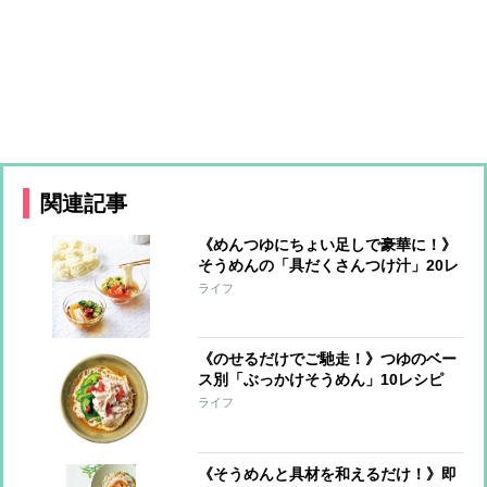
関連記事
《めんつゆにちょい足しで豪華に！》
そうめんの「具だくさんつけ汁」20レ
シピ！和洋、エスニックとバリエいろ
ライフ
いろ
《のせるだけでご馳走！》つゆのベー
ス別「ぶっかけそうめん」10レシピ
ライフ
《そうめんと具材を和えるだけ！》即