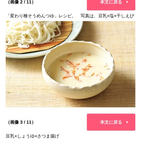
（画像 2 / 11）
本文に戻る
「変わり種そうめんつゆ」レシピ。 写真は、豆乳×塩×干しえび
（画像 3 / 11）
本文に戻る
豆乳×しょうゆ×さつま揚げ