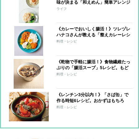
味が決まる「和えめん」簡単アレンジ
10レシピ！
ライフ
《カレーでおいしく腸活！》ツレヅレ
ハナコさんが教える「整えカレーレシ
ピ」手軽な“仕込みおき”で栄養価アッ
料理・レシピ
プ！
《乾物で手軽に腸活！》食物繊維たっ
ぷりの「腸活スープ」5レシピ。もど
し汁もだしに活用！
料理・レシピ
《レンチン3分以内！》「さば缶」で
作る時短6レシピ。おかずはもちろ
ん、サンドもごはん系もおまかせ！
料理・レシピ