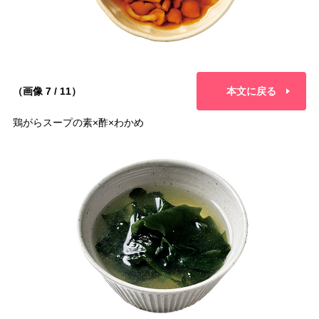
（画像 7 / 11）
本文に戻る
鶏がらスープの素×酢×わかめ