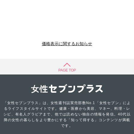
価格表示に関するお知らせ
PAGE TOP
「女性セブンプラス」は、女性週刊誌実売部数No.1「女性セブン」によ
るライフスタイルサイトです。健康・医療から美容、マネー、料理・レ
シピ、有名人グラビアまで、他では読めない独自の情報を発信。40代以
降の女性の暮らしをより豊かにする「知って得する」コンテンツが満載
です。