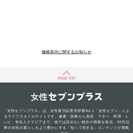
価格表示に関するお知らせ
PAGE TOP
「女性セブンプラス」は、女性週刊誌実売部数No.1「女性セブン」によ
るライフスタイルサイトです。健康・医療から美容、マネー、料理・レ
シピ、有名人グラビアまで、他では読めない独自の情報を発信。40代以
降の女性の暮らしをより豊かにする「知って得する」コンテンツが満載