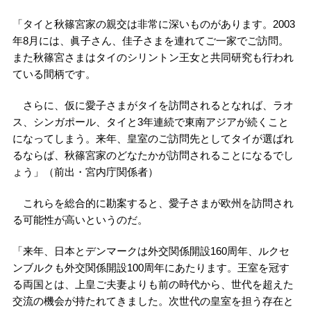
「タイと秋篠宮家の親交は非常に深いものがあります。2003
年8月には、眞子さん、佳子さまを連れてご一家でご訪問。
また秋篠宮さまはタイのシリントン王女と共同研究も行われ
ている間柄です。
さらに、仮に愛子さまがタイを訪問されるとなれば、ラオ
ス、シンガポール、タイと3年連続で東南アジアが続くこと
になってしまう。来年、皇室のご訪問先としてタイが選ばれ
るならば、秋篠宮家のどなたかが訪問されることになるでし
ょう」（前出・宮内庁関係者）
これらを総合的に勘案すると、愛子さまが欧州を訪問され
る可能性が高いというのだ。
「来年、日本とデンマークは外交関係開設160周年、ルクセ
ンブルクも外交関係開設100周年にあたります。王室を冠す
る両国とは、上皇ご夫妻よりも前の時代から、世代を超えた
交流の機会が持たれてきました。次世代の皇室を担う存在と