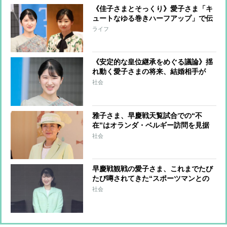
《佳子さまとそっくり》愛子さま「キ
ュートなゆる巻きハーフアップ」で伝
統の一戦を観戦
ライフ
《安定的な皇位継承をめぐる議論》揺
れ動く愛子さまの将来、結婚相手が
「皇族の配偶者である一般人」という
社会
これまで誰も経験していない立場にな
る可能性も
雅子さま、早慶戦天覧試合での“不
在”はオランダ・ベルギー訪問を見据
えたものか 両国とも3日ずつのゆっ
社会
くりとした滞在で“ごくプライベート
な時間”が設けられる予定
早慶戦観戦の愛子さま、これまでたび
たび噂されてきた“スポーツマンとの
恋” 高校時代は野球部の試合で大は
社会
しゃぎ、慶應野球部の選手に思いを寄
せていた時期も