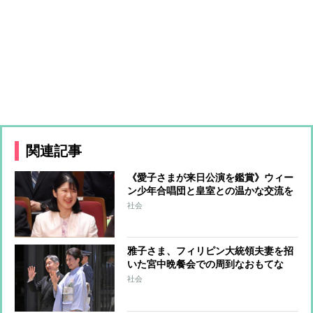
関連記事
《愛子さまが来日公演を鑑賞》ウィー
ン少年合唱団と皇室との温かな交流を
重ねてきた歴史 愛子さまご誕生を祝
社会
して美智子さまが作詞された曲を披露
したことも
雅子さま、フィリピン大統領夫妻を招
いた宮中晩餐会での周到なおもてな
し 料理や音楽など“雅子さま流”の心
社会
遣い 愛子さまと悠仁さまを隣の席順
にして会場は温かな空気に