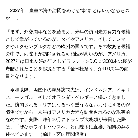
2027年、皇室の海外訪問をめぐる“事情”とはいかなるもの
か──。
「まず、外交周年などを踏まえ、来年の訪問先の有力な候補
として挙がっているのが、タイやアメリカ、そしてデンマー
クやルクセンブルクなどの欧州の国々です。その数ある候補
の中で、両陛下が訪問される可能性が高いのが、アメリカ。
2027年は日米友好の証としてワシントンD.C.に3000本の桜が
寄贈されたことを起源とする『全米桜祭り』が100周年の節
目となります。
令和以降、両陛下の海外訪問先は、インドネシア、イギリ
ス、モンゴル、そしてオランダ・ベルギーと続いてきまし
た。訪問されるエリアはなるべく重ならないようにするのが
慣例ですから、来年はアメリカ大陸を訪問されるのが現実的
なのです。実際、昨年10月にトランプ大統領が来日した際
は、『ぜひホワイトハウスへ』と両陛下に直接、招待の弁を
述べています」（前出・宮内庁関係者）