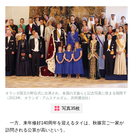
オランダ国王の即位式に出席され、各国の王族らと記念写真に収まる両陛下
（2013年、オランダ・アムステルダム。共同通信社）
写真35枚
一方、来年修好140周年を迎えるタイは、秋篠宮ご一家が
訪問される公算が高いという。