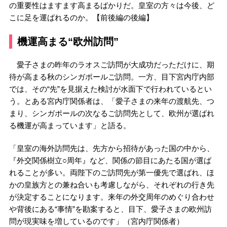
の重要性はますます高まるばかりだ。皇室の方々は今後、ど
こに足を運ばれるのか。【前後編の後編】
機運高まる“欧州訪問”
愛子さまの昨年のラオスご訪問が大成功だっただけに、期
待が高まる秋のシンガポールご訪問。一方、目下宮内庁内部
では、その“先”を見据えた検討が水面下で行われているとい
う。とある宮内庁関係者は、「愛子さまの来年の渡航先、つ
まり、シンガポールの次なるご訪問先として、欧州が選ばれ
る機運が高まっています」と語る。
「皇室の海外訪問先は、先方から招待があった国の中から、
『外交関係樹立○周年』など、関係の節目にあたる国が選ば
れることが多い。両陛下のご訪問先が第一優先で選ばれ、ほ
かの皇族方との兼ね合いも考慮しながら、それぞれの行き先
が決定することになります。来年の外交周年のめぐり合わせ
や背後にある“事情”を勘案すると、目下、愛子さまの欧州訪
問が現実味を増しているのです」（宮内庁関係者）