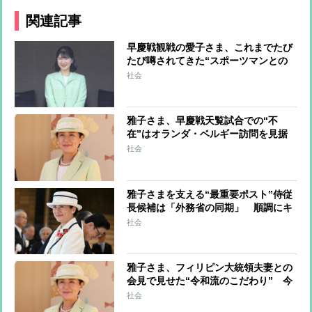
関連記事
早慶戦観戦の愛子さま、これまでたび
たび噂されてきた“スポーツマンとの
恋” 高校時代は野球部の試合で大は
社会
しゃぎ、慶應野球部の選手に思いを寄
せていた時期も
雅子さま、早慶戦天覧試合での“不
在”はオランダ・ベルギー訪問を見据
えたものか 両国とも3日ずつのゆっ
社会
くりとした滞在で“ごくプライベート
な時間”が設けられる予定
雅子さまを支える“最重要ポスト”侍従
長候補は「外務省の同期」 順調にキ
ャリアを重ねるも高市首相の鶴の一声
社会
で“更迭” 雅子さまからの信頼は厚
く、“最強のパートナー”となる存在
雅子さま、フィリピン大統領夫妻との
会見で見せた“令和流のこだわり” 今
後の国賓接遇は「最低でも年2回以
社会
上」、強まる国際親善への思い