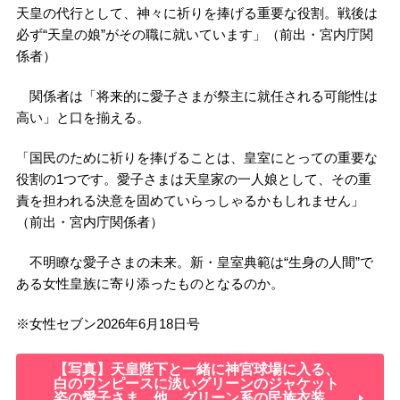
天皇の代行として、神々に祈りを捧げる重要な役割。戦後は
必ず“天皇の娘”がその職に就いています」（前出・宮内庁関
係者）
関係者は「将来的に愛子さまが祭主に就任される可能性は
高い」と口を揃える。
「国民のために祈りを捧げることは、皇室にとっての重要な
役割の1つです。愛子さまは天皇家の一人娘として、その重
責を担われる決意を固めていらっしゃるかもしれません」
（前出・宮内庁関係者）
不明瞭な愛子さまの未来。新・皇室典範は“生身の人間”で
ある女性皇族に寄り添ったものとなるのか。
※女性セブン2026年6月18日号
【写真】天皇陛下と一緒に神宮球場に入る、
白のワンピースに淡いグリーンのジャケット
姿の愛子さま。他、グリーン系の民族衣装