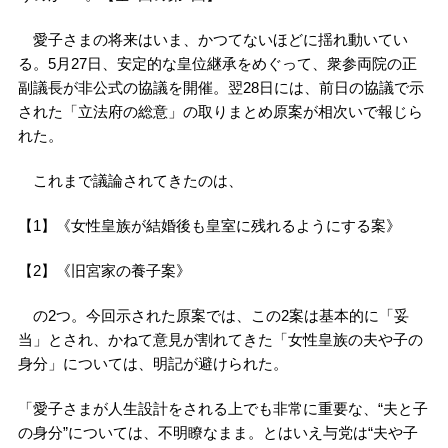
愛子さまの将来はいま、かつてないほどに揺れ動いてい
る。5月27日、安定的な皇位継承をめぐって、衆参両院の正
副議長が非公式の協議を開催。翌28日には、前日の協議で示
された「立法府の総意」の取りまとめ原案が相次いで報じら
れた。
これまで議論されてきたのは、
【1】《女性皇族が結婚後も皇室に残れるようにする案》
【2】《旧宮家の養子案》
の2つ。今回示された原案では、この2案は基本的に「妥
当」とされ、かねて意見が割れてきた「女性皇族の夫や子の
身分」については、明記が避けられた。
「愛子さまが人生設計をされる上でも非常に重要な、“夫と子
の身分”については、不明瞭なまま。とはいえ与党は“夫や子