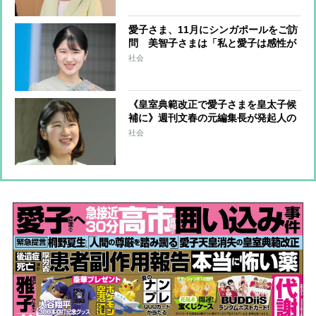
愛子さま、11月にシンガポールをご訪
問 美智子さまは「私と愛子は感性が
似ている」…皇室に受け継がれてき
社会
た“世界平和”への思いが花開く機会に
《皇室典範改正で愛子さまを皇太子候
補に》週刊文春の元編集長が発起人の
署名活動が話題、賛同者は1か月足ら
社会
ずで4万人に プリンセスの未来はど
うなるか