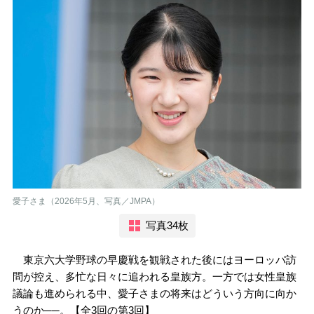
愛子さま（2026年5月、写真／JMPA）
写真34枚
東京六大学野球の早慶戦を観戦された後にはヨーロッパ訪
問が控え、多忙な日々に追われる皇族方。一方では女性皇族
議論も進められる中、愛子さまの将来はどういう方向に向か
うのか──。【全3回の第3回】