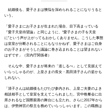
結婚後も、愛子さまは懊悩を深められることになりうると
いう。
「愛子さまにお子さまが生まれた場合、目下高まっている
『愛子天皇待望論』と同じように、“愛子さまの子を天皇
に”という声が上がってもおかしくありません。こうした事態
は皇室が分断されることにもなりかねず、愛子さまはご自身
のお子さまがそうした議論に巻き込まれることは望まれない
はずです」（宮内庁関係者）
そんな中、愛子さまが将来の「道しるべ」として見据えて
いらっしゃるのが、上皇さまの長女・黒田清子さんの姿かも
しれない。
「清子さんは結婚後もたびたび参内され、上皇ご夫妻のよき
相談相手として皇室を支えてこられました。宮中晩餐会に出
席されるなど国際親善の舞台にも立たれ、さらに2017年から
は、伊勢神宮の祭主を務めていらっしゃいます。この職務は