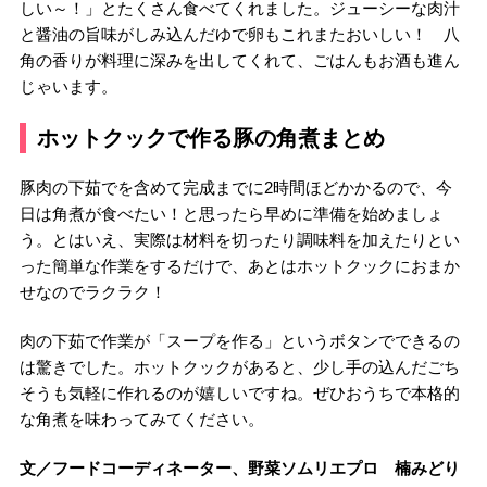
しい～！」とたくさん食べてくれました。ジューシーな肉汁
と醤油の旨味がしみ込んだゆで卵もこれまたおいしい！ 八
角の香りが料理に深みを出してくれて、ごはんもお酒も進ん
じゃいます。
ホットクックで作る豚の角煮まとめ
豚肉の下茹でを含めて完成までに2時間ほどかかるので、今
日は角煮が食べたい！と思ったら早めに準備を始めましょ
う。とはいえ、実際は材料を切ったり調味料を加えたりとい
った簡単な作業をするだけで、あとはホットクックにおまか
せなのでラクラク！
肉の下茹で作業が「スープを作る」というボタンでできるの
は驚きでした。ホットクックがあると、少し手の込んだごち
そうも気軽に作れるのが嬉しいですね。ぜひおうちで本格的
な角煮を味わってみてください。
文／フードコーディネーター、野菜ソムリエプロ 楠みどり