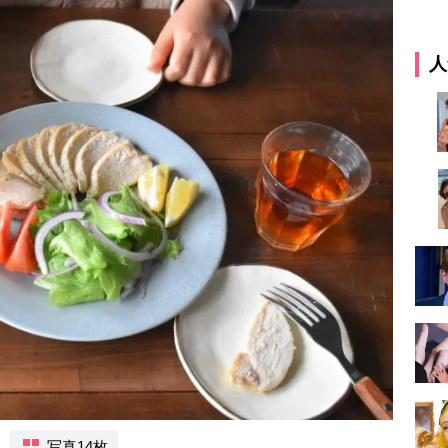
人
写真14枚