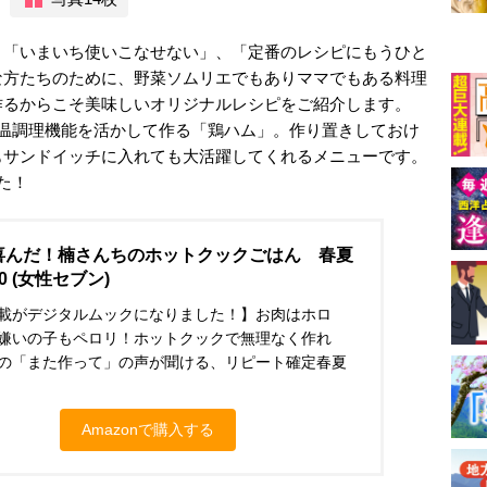
、「いまいち使いこなせない」、「定番のレシピにもうひと
な方たちのために、野菜ソムリエでもありママでもある料理
作るからこそ美味しいオリジナルレシピをご紹介します。
低温調理機能を活かして作る「鶏ハム」。作り置きしておけ
もサンドイッチに入れても大活躍してくれるメニューです。
た！
喜んだ！楠さんちのホットクックごはん 春夏
0 (女性セブン)
載がデジタルムックになりました！】お肉はホロ
嫌いの子もペロリ！ホットクックで無理なく作れ
の「また作って」の声が聞ける、リピート確定春夏
Amazonで購入する