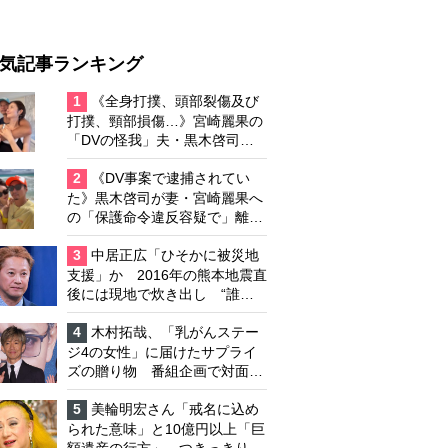
気記事ランキング
1
《全身打撲、頭部裂傷及び
打撲、頸部損傷…》宮崎麗果の
「DVの怪我」夫・黒木啓司の
逮捕で始まる「夫婦の闘争」
2
《DV事案で逮捕されてい
た》黒木啓司が妻・宮崎麗果へ
の「保護命令違反容疑で」離婚
協議は「第二ステージ」へ
3
中居正広「ひそかに被災地
支援」か 2016年の熊本地震直
後には現地で炊き出し “誰に
も知られなくて良い”と、むし
ろ強まる福祉活動への思い
4
木村拓哉、「乳がんステー
ジ4の女性」に届けたサプライ
ズの贈り物 番組企画で対面し
たファンが、夢と希望を与える
心遣いに「うれしくて号泣しま
5
美輪明宏さん「戒名に込め
した」
られた意味」と10億円以上「巨