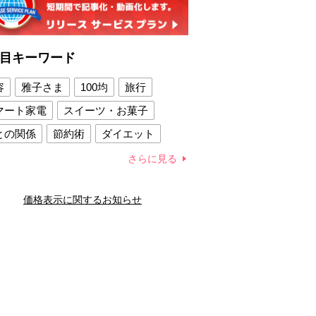
目キーワード
容
雅子さま
100均
旅行
マート家電
スイーツ・お菓子
との関係
節約術
ダイエット
康法
新製品
さらに見る
容賢者のダイエットグッズ
価格表示に関するお知らせ
との関係
新津春子
どか食い