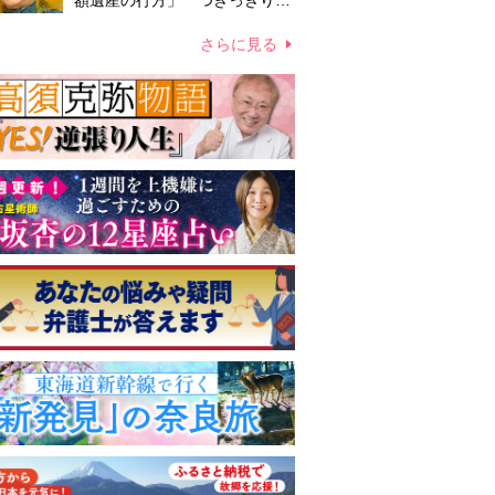
額遺産の行方」 つきっきりで
私生活をサポートしていた元俳
優が相続か
さらに見る