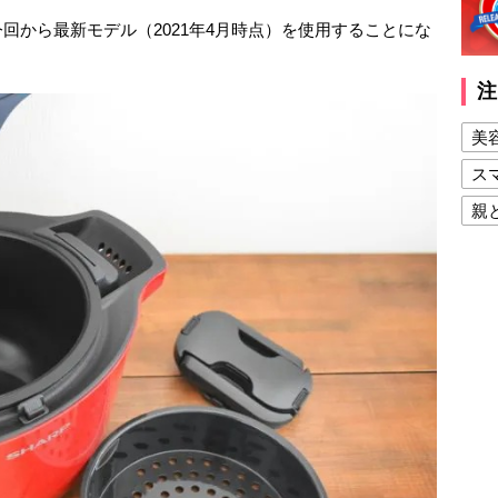
回から最新モデル（2021年4月時点）を使用することにな
注
美
ス
親
健
美
夫