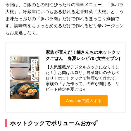
今回は、ご飯のとの相性ぴったりの簡単メニュー、「豚バラ
大根」。冷蔵庫にいつもある頼れる定番野菜「大根」と、う
ま味たっぷりの「豚バラ肉」だけで作れるほっこり煮物で
す。調味料をちょっと変えるだけで作れるピリ辛バージョン
もお見逃しなく。
家族が喜んだ！楠さんちのホットクッ
クごはん 春夏レシピ70 (女性セブン)
【人気連載がデジタルムックになりまし
た！】お肉はホロリ、野菜嫌いの子もペ
ロリ！ホットクックで無理なく作れて、
家族の「また作って」の声が聞ける、リ
ピート確定春夏ごはん
Amazonで購入する
ホットクックでボリュームおかず