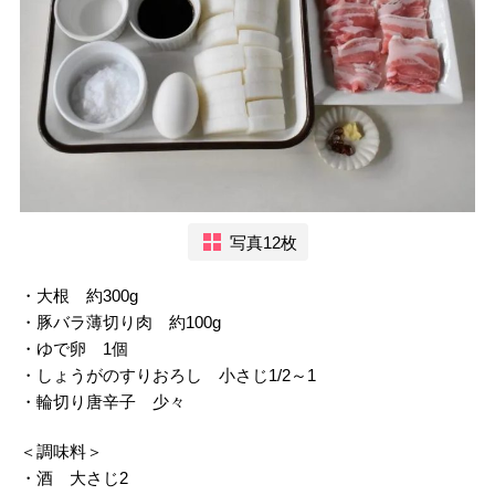
写真12枚
・大根 約300g
・豚バラ薄切り肉 約100g
・ゆで卵 1個
・しょうがのすりおろし 小さじ1/2～1
・輪切り唐辛子 少々
＜調味料＞
・酒 大さじ2