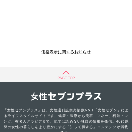
価格表示に関するお知らせ
PAGE TOP
「女性セブンプラス」は、女性週刊誌実売部数No.1「女性セブン」によ
るライフスタイルサイトです。健康・医療から美容、マネー、料理・レ
シピ、有名人グラビアまで、他では読めない独自の情報を発信。40代以
降の女性の暮らしをより豊かにする「知って得する」コンテンツが満載