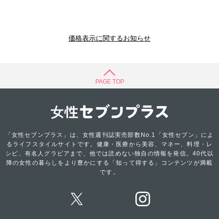
価格表示に関するお知らせ
PAGE TOP
「女性セブンプラス」は、女性週刊誌実売部数No.1「女性セブン」によ
るライフスタイルサイトです。健康・医療から美容、マネー、料理・レ
シピ、有名人グラビアまで、他では読めない独自の情報を発信。40代以
降の女性の暮らしをより豊かにする「知って得する」コンテンツが満載
です。