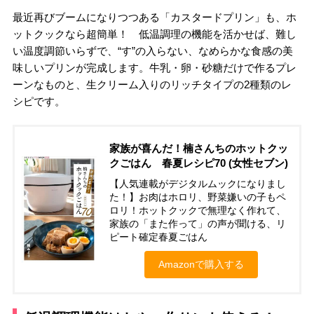
最近再びブームになりつつある「カスタードプリン」も、ホ
ットクックなら超簡単！ 低温調理の機能を活かせば、難し
い温度調節いらずで、“す”の入らない、なめらかな食感の美
味しいプリンが完成します。牛乳・卵・砂糖だけで作るプレ
ーンなものと、生クリーム入りのリッチタイプの2種類のレ
シピです。
家族が喜んだ！楠さんちのホットクッ
クごはん 春夏レシピ70 (女性セブン)
【人気連載がデジタルムックになりまし
た！】お肉はホロリ、野菜嫌いの子もペ
ロリ！ホットクックで無理なく作れて、
家族の「また作って」の声が聞ける、リ
ピート確定春夏ごはん
Amazonで購入する