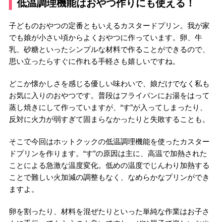
低温調理機能はおやつ作りにも使える！
子どものおやつの定番ともいえるカスタードプリン。我が家
でも娘が小さい頃からよくおやつに作っています。卵、牛
乳、砂糖といったシンプルな材料で作ることができるので、
思い立ったらすぐに作れる手軽さも嬉しいですね。
どこか懐かしさを感じる優しい味わいで、娘だけでなく私も
お気に入りのおやつです。普段はフライパンにお湯をはって
蒸し焼きにして作っていますが、“す”が入ってしまったり、
反対に火力が弱すぎて固まらなかったりと失敗することも。
そこで今回はホットクックの低温調理機能を使ったカスター
ドプリンを作ります。“す”の原因は主に、高温で加熱された
ことによる急激な温度変化。低めの温度でじんわり加熱する
ことで難しい火加減の調整もなく、なめらかなプリンができ
ますよ。
卵を割ったり、材料を混ぜたりといった単純な作業はお子さ