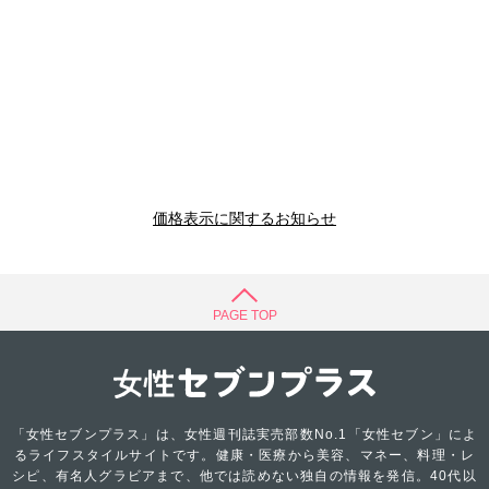
価格表示に関するお知らせ
PAGE TOP
「女性セブンプラス」は、女性週刊誌実売部数No.1「女性セブン」によ
るライフスタイルサイトです。健康・医療から美容、マネー、料理・レ
シピ、有名人グラビアまで、他では読めない独自の情報を発信。40代以