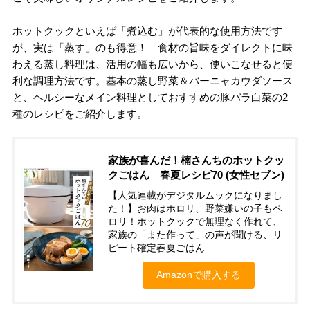
ホットクックといえば「煮込む」が代表的な使用方法です
が、実は「蒸す」のも得意！ 食材の旨味をダイレクトに味
わえる蒸し料理は、活用の幅も広いから、使いこなせると便
利な調理方法です。基本の蒸し野菜＆バーニャカウダソース
と、ヘルシーなメイン料理としておすすめの豚バラ白菜の2
種のレシピをご紹介します。
家族が喜んだ！楠さんちのホットクッ
クごはん 春夏レシピ70 (女性セブン)
【人気連載がデジタルムックになりまし
た！】お肉はホロリ、野菜嫌いの子もペ
ロリ！ホットクックで無理なく作れて、
家族の「また作って」の声が聞ける、リ
ピート確定春夏ごはん
Amazonで購入する