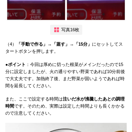
写真16枚
（4）
「手動で作る」→「蒸す」→「15分」
にセットしてス
タートボタンを押します。
●ポイント
：今回は厚めに切った根菜がメインだったので15
分に設定しましたが、火の通りやすい野菜であれば10分前後
で大丈夫です。加熱終了後、まだ野菜が固いようであれば時
間を延長してください。
また、ここで設定する時間は
注いだ水が沸騰したあとの調理
時間
です。そのため、実際は設定した時間よりも長くかかる
ので注意してください。