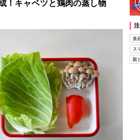
成！キャベツと鶏肉の蒸し物
注
美
ス
親
健
美
夫