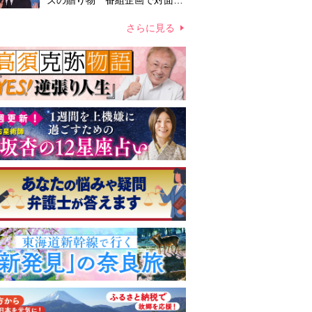
ズの贈り物 番組企画で対面し
たファンが、夢と希望を与える
心遣いに「うれしくて号泣しま
さらに見る
した」