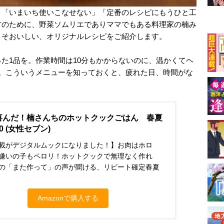
、「いまいち使いこなせない」「定番のレシピにもうひと工
方のために、野菜ソムリエでありママでもある料理家の楠み
こそおいしい、オリジナルレシピをご紹介します。
た1品を。作業時間は10分もかからないのに、温かくてヘ
す。こういうメニューを知っておくと、疲れた日、時間がな
喜んだ！楠さんちのホットクックごはん 春夏
0 (女性セブン)
載がデジタルムックになりました！】お肉はホロ
嫌いの子もペロリ！ホットクックで無理なく作れ
の「また作って」の声が聞ける、リピート確定春夏
Amazonで購入する