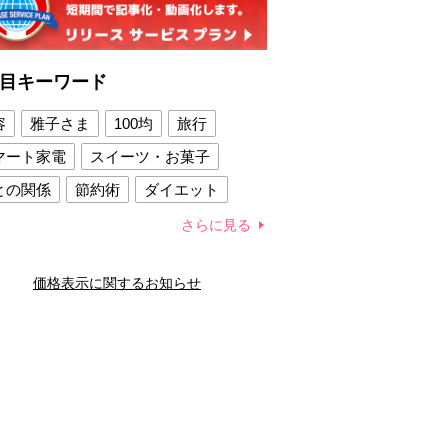
目キーワード
容
雅子さま
100均
旅行
マート家電
スイーツ・お菓子
との関係
節約術
ダイエット
康法
新製品
さらに見る
容賢者のダイエットグッズ
価格表示に関するお知らせ
との関係
新津春子
どか食い