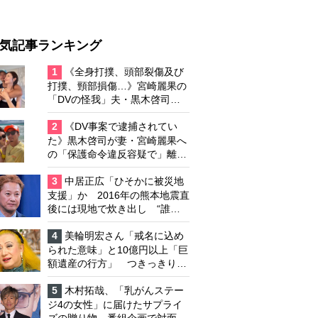
気記事ランキング
1
《全身打撲、頭部裂傷及び
打撲、頸部損傷…》宮崎麗果の
「DVの怪我」夫・黒木啓司の
逮捕で始まる「夫婦の闘争」
2
《DV事案で逮捕されてい
た》黒木啓司が妻・宮崎麗果へ
の「保護命令違反容疑で」離婚
協議は「第二ステージ」へ
3
中居正広「ひそかに被災地
支援」か 2016年の熊本地震直
後には現地で炊き出し “誰に
も知られなくて良い”と、むし
ろ強まる福祉活動への思い
4
美輪明宏さん「戒名に込め
られた意味」と10億円以上「巨
額遺産の行方」 つきっきりで
私生活をサポートしていた元俳
優が相続か
5
木村拓哉、「乳がんステー
ジ4の女性」に届けたサプライ