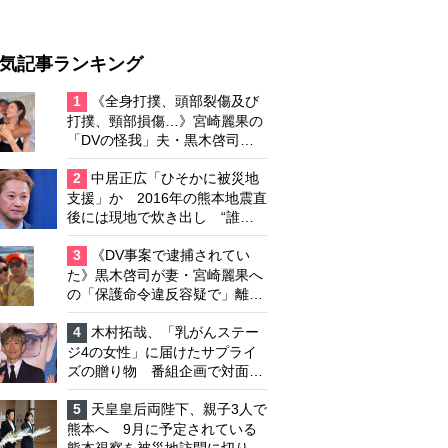
気記事ランキング
1
《全身打撲、頭部裂傷及び
打撲、頸部損傷…》宮崎麗果の
「DVの怪我」夫・黒木啓司の
逮捕で始まる「夫婦の闘争」
2
中居正広「ひそかに被災地
支援」か 2016年の熊本地震直
後には現地で炊き出し “誰に
も知られなくて良い”と、むし
ろ強まる福祉活動への思い
3
《DV事案で逮捕されてい
た》黒木啓司が妻・宮崎麗果へ
の「保護命令違反容疑で」離婚
協議は「第二ステージ」へ
4
木村拓哉、「乳がんステー
ジ4の女性」に届けたサプライ
ズの贈り物 番組企画で対面し
たファンが、夢と希望を与える
心遣いに「うれしくて号泣しま
5
天皇皇后両陛下、親子3人で
した」
熊本へ 9月に予定されている