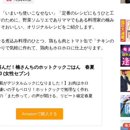
、「いまいち使いこなせない」「定番のレシピにもうひと工
方のために、野菜ソムリエでありママでもある料理家の楠み
こそおいしい、オリジナルレシピをご紹介します。
なる煮込み料理のひとつ、鶏もも肉とトマト缶で「チキンの
かりで気軽に作れて、鶏肉もホロホロに仕上がります。
喜んだ！楠さんちのホットクックごはん 春夏
0 (女性セブン)
載がデジタルムックになりました！】お肉はホロ
嫌いの子もペロリ！ホットクックで無理なく作れ
の「また作って」の声が聞ける、リピート確定春夏
Amazonで購入する