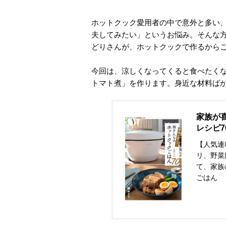
ホットクック愛用者の中で意外と多い
夫してみたい」というお悩み。そんな
どりさんが、ホットクックで作るから
今回は、涼しくなってくると食べたく
トマト煮」を作ります。身近な材料ば
家族が
レシピ7
【人気連
リ、野菜
て、家族
ごはん