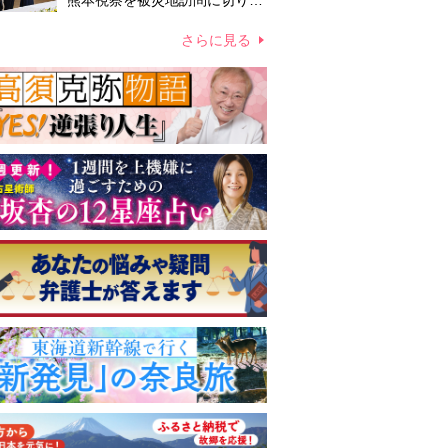
熊本視察を被災地訪問に切り替
えての実施が現実的か 上皇ご
夫妻から受け継ぐ“国民への寄
さらに見る
り添い方”