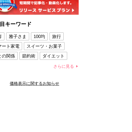
目キーワード
容
雅子さま
100均
旅行
マート家電
スイーツ・お菓子
との関係
節約術
ダイエット
康法
新製品
さらに見る
容賢者のダイエットグッズ
価格表示に関するお知らせ
との関係
新津春子
どか食い