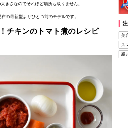
の大きさなのでそれほど場所も取りません。
、現在の最新型よりひとつ前のモデルです。
注
！チキンのトマト煮のレシピ
美
ス
親
健
美
夫