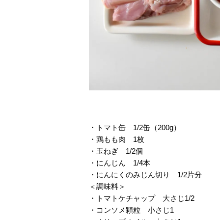
・トマト缶 1/2缶（200g）
・鶏もも肉 1枚
・玉ねぎ 1/2個
・にんじん 1/4本
・にんにくのみじん切り 1/2片分
＜調味料＞
・トマトケチャップ 大さじ1/2
・コンソメ顆粒 小さじ1