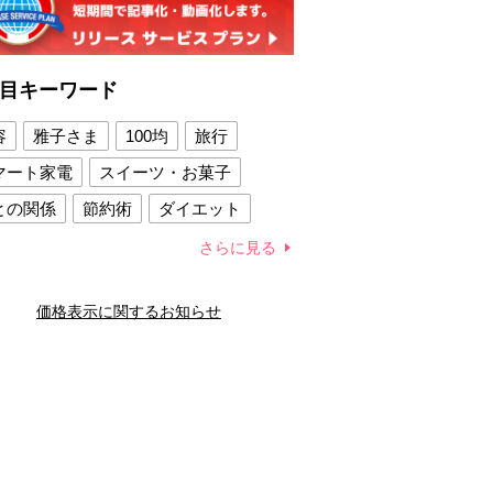
目キーワード
容
雅子さま
100均
旅行
マート家電
スイーツ・お菓子
との関係
節約術
ダイエット
康法
新製品
さらに見る
容賢者のダイエットグッズ
価格表示に関するお知らせ
との関係
新津春子
どか食い