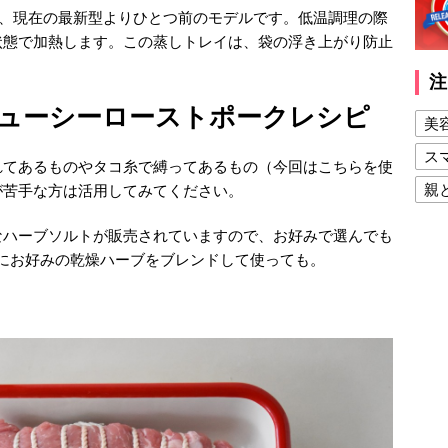
ので、現在の最新型よりひとつ前のモデルです。低温調理の際
状態で加熱します。この蒸しトレイは、袋の浮き上がり防止
注
ューシーローストポークレシピ
美
ス
れてあるものやタコ糸で縛ってあるもの（今回はこちらを使
親
が苦手な方は活用してみてください。
健
なハーブソルトが販売されていますので、お好みで選んでも
美
にお好みの乾燥ハーブをブレンドして使っても。
夫