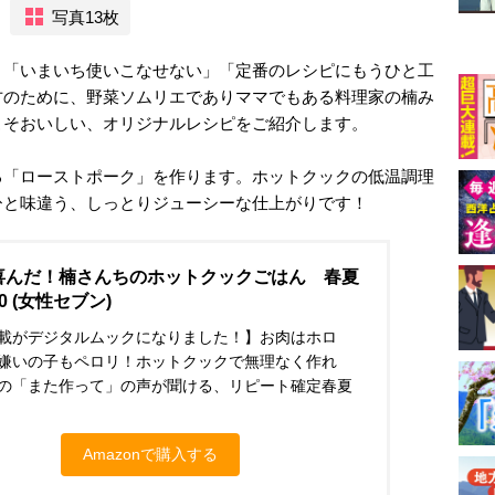
写真13枚
、「いまいち使いこなせない」「定番のレシピにもうひと工
方のために、野菜ソムリエでありママでもある料理家の楠み
こそおいしい、オリジナルレシピをご紹介します。
る「ローストポーク」を作ります。ホットクックの低温調理
ひと味違う、しっとりジューシーな仕上がりです！
喜んだ！楠さんちのホットクックごはん 春夏
0 (女性セブン)
載がデジタルムックになりました！】お肉はホロ
嫌いの子もペロリ！ホットクックで無理なく作れ
の「また作って」の声が聞ける、リピート確定春夏
Amazonで購入する