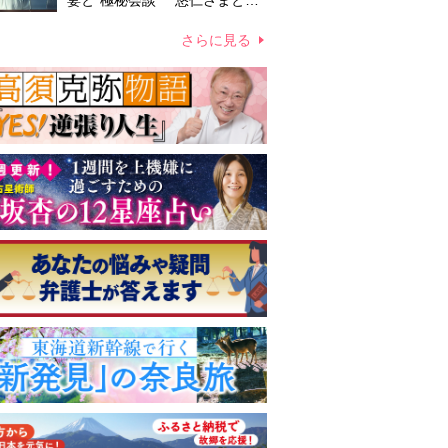
妻と“極秘会談” 悠仁さまと佳
子さまの結婚を含めた将来や皇
室の伝統のあり方をご相談か
さらに見る