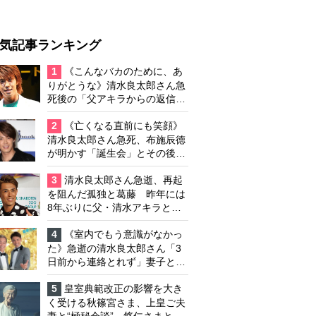
気記事ランキング
1
《こんなバカのために、あ
りがとうな》清水良太郎さん急
死後の「父アキラからの返信」
布施辰徳が涙で明かす「順番が
違う」
2
《亡くなる直前にも笑顔》
清水良太郎さん急死、布施辰徳
が明かす「誕生会」とその後の
メッセージ
3
清水良太郎さん急逝、再起
を阻んだ孤独と葛藤 昨年には
8年ぶりに父・清水アキラと共
演、本格的な活動再開に向かっ
ていたが…周囲が懸念していた
4
《室内でもう意識がなかっ
「不安定なところ」
た》急逝の清水良太郎さん「3
日前から連絡とれず」妻子とは
別居で孤独を感じていた
5
皇室典範改正の影響を大き
く受ける秋篠宮さま、上皇ご夫