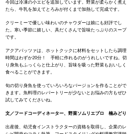
今回は冷凍の小エビを追加しています。野菜が柔らかく煮え
たら、牛乳を加えてとろみが付くまで加熱して完成です。
クリーミーで優しい味わいのチャウダーは娘にも好評でし
た。寒い季節に嬉しい、具だくさんで旨味たっぷりのスープ
です。
アクアパッツァは、ホットクックに材料をセットしたら調理
時間はわずか20分！ 手軽に作れるのがうれしいですね。切
り身魚もふっくらと仕上がり、旨味を吸った野菜もおいしく
食べることができます。
旬の切り身魚を使っていろいろなバージョンを作ることがで
きます。魚料理のレパートリーが少ないとお悩みの方もぜひ
試してみてくださいね。
文／フードコーディネーター、野菜ソムリエプロ 楠みどり
出産後、幼児食インストラクターの資格を取得し、企業のレ
シピ開発やコラム執筆、フードスタイリングや料理教室講師