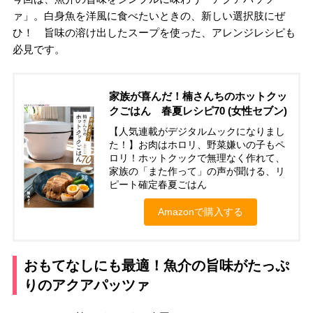
ァ」。白身魚を洋風に食べたいときの、新しい選択肢にぜ
ひ！ 旨味の溶け出したスープを使った、アレンジレシピも
必見です。
家族が喜んだ！楠さんちのホットクッ
クごはん 春夏レシピ70 (女性セブン)
【人気連載がデジタルムックになりまし
た！】お肉はホロリ、野菜嫌いの子もペ
ロリ！ホットクックで無理なく作れて、
家族の「また作って」の声が聞ける、リ
ピート確定春夏ごはん
Amazonで購入する
おもてなしにも最適！魚介の旨味がたっぷ
りのアクアパッツァ