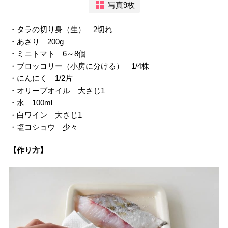
写真9枚
・タラの切り身（生） 2切れ
・あさり 200g
・ミニトマト 6～8個
・ブロッコリー（小房に分ける） 1/4株
・にんにく 1/2片
・オリーブオイル 大さじ1
・水 100ml
・白ワイン 大さじ1
・塩コショウ 少々
【作り方】