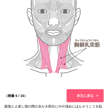
（画像 6 / 16）
本文に戻る
親指と人差し指の間の水かき部分にやや浅めにばんそうこうを貼