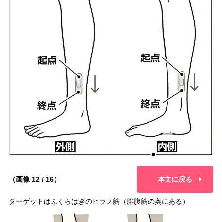
（画像 12 / 16）
本文に戻る
ターゲットはふくらはぎのヒラメ筋（腓腹筋の奥にある）