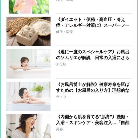
っかり」「ながら運動や食事で発汗」
「入浴は短時間でも効果的」
《ダイエット・便秘・高血圧・冷え
症・アレルギー対策に》スーパーフー
ド「酒粕」驚きの発酵パワーを解説！
健康・医療
栄養成分を生かすおいしい食べ方も紹
介
《週に一度のスペシャルケア》お風呂
のソムリエが解説 日常の入浴にさら
なる健康効果を目指す「温冷交代浴」
未分類
とは？
《お風呂博士が解説》健康寿命を延ば
すための【お風呂の入り方】理想的な
入浴法は「40℃に10分」「就寝の90分
ライフ
前に」「入浴後はコップ1～2杯の水
分」
《内側から肌を育てる”肌育”》洗顔・
入浴・スキンケア・美容注入…「自然
な美しさ」をコツコツ育む方法を美の
美容
賢者が伝授