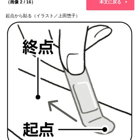
（画像 2 / 16）
本文に戻る
起点から貼る（イラスト／上田惣子）