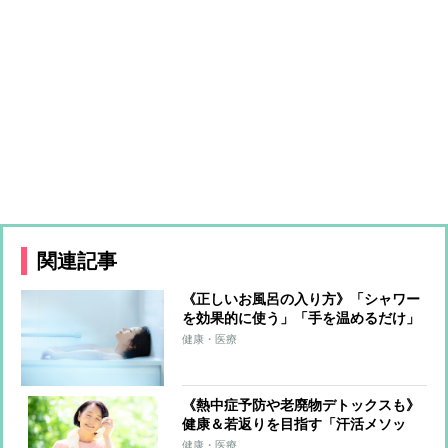
関連記事
《正しいお風呂の入り方》「シャワー
を効果的に使う」「手を温めるだけ」
「塩とアロマを活用」で心も体もデト
健康・医療
ックス
《熱中症予防や老廃物デトックスも》
健康＆若返りを目指す「汗活メソッ
ド」のポイント「6～8時間の睡眠をし
健康・医療