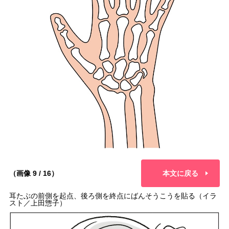
（画像 9 / 16）
本文に戻る
耳たぶの前側を起点、後ろ側を終点にばんそうこうを貼る（イラ
スト／上田惣子）