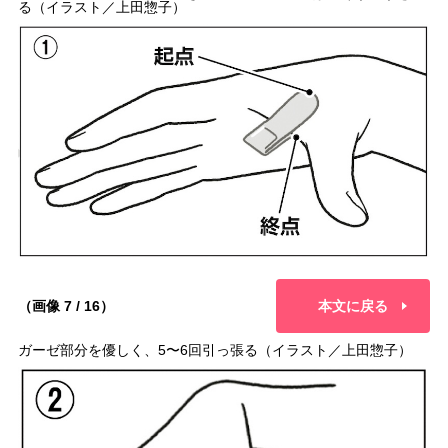
る（イラスト／上田惣子）
（画像 7 / 16）
本文に戻る
ガーゼ部分を優しく、5〜6回引っ張る（イラスト／上田惣子）