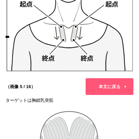
（画像 5 / 16）
本文に戻る
ターゲットは胸鎖乳突筋