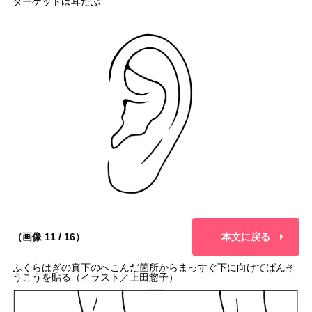
ターゲットは耳たぶ
（画像 11 / 16）
本文に戻る
ふくらはぎの真下のへこんだ箇所からまっすぐ下に向けてばんそ
うこうを貼る（イラスト／上田惣子）