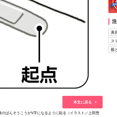
注
美
ス
親
健
美
夫
本文に戻る
枚のばんそうこうがV字になるように貼る（イラスト／上田惣