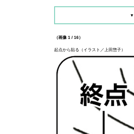
▼
（画像 1 / 16）
起点から貼る（イラスト／上田惣子）