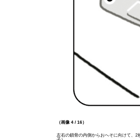
（画像 4 / 16）
左右の鎖骨の内側からおへそに向けて、2
子）