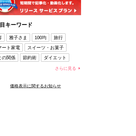
目キーワード
容
雅子さま
100均
旅行
マート家電
スイーツ・お菓子
との関係
節約術
ダイエット
康法
新製品
さらに見る
容賢者のダイエットグッズ
価格表示に関するお知らせ
との関係
新津春子
どか食い