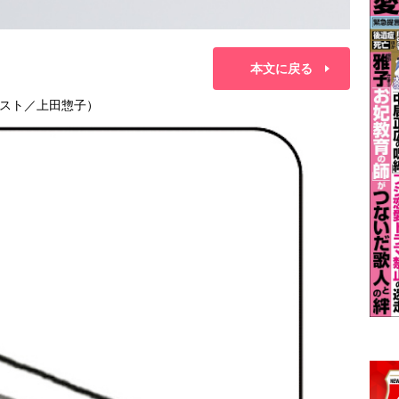
本文に戻る
スト／上田惣子）