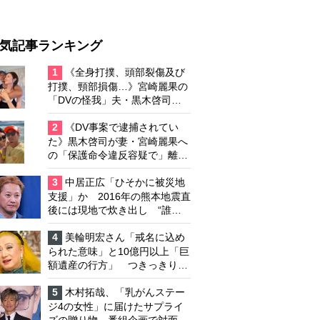
気記事ランキング
1
《全身打撲、頭部裂傷及び
打撲、頸部損傷…》宮崎麗果の
「DVの怪我」夫・黒木啓司の
逮捕で始まる「夫婦の闘争」
2
《DV事案で逮捕されてい
た》黒木啓司が妻・宮崎麗果へ
の「保護命令違反容疑で」離婚
協議は「第二ステージ」へ
3
中居正広「ひそかに被災地
支援」か 2016年の熊本地震直
後には現地で炊き出し “誰に
も知られなくて良い”と、むし
ろ強まる福祉活動への思い
4
美輪明宏さん「戒名に込め
られた意味」と10億円以上「巨
額遺産の行方」 つきっきりで
私生活をサポートしていた元俳
優が相続か
5
木村拓哉、「乳がんステー
ジ4の女性」に届けたサプライ