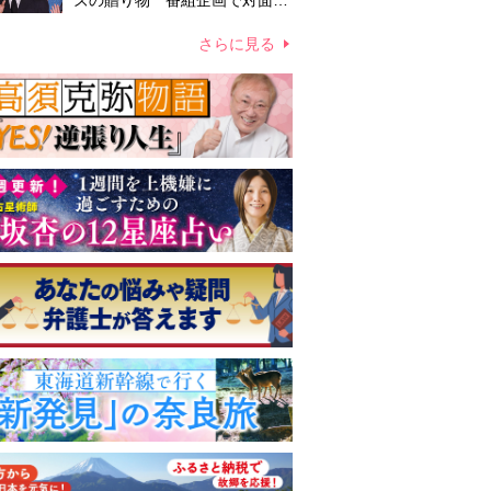
ズの贈り物 番組企画で対面し
たファンが、夢と希望を与える
心遣いに「うれしくて号泣しま
さらに見る
した」