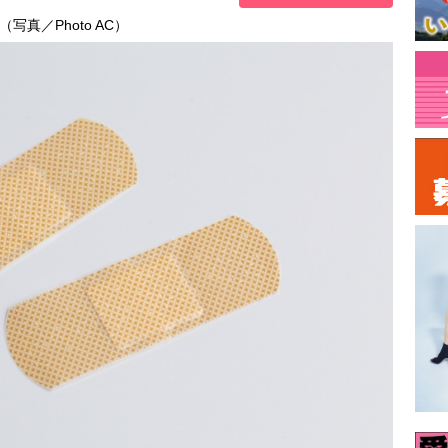
真／Photo AC）